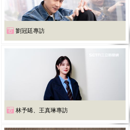
劉冠廷專訪
林予晞、王真琳專訪