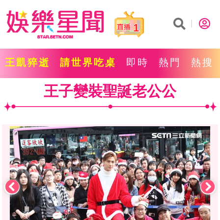
1
王凱猝逝
請世界吃桌
即時
熱門
熱搜
王子變裝聖誕老公公