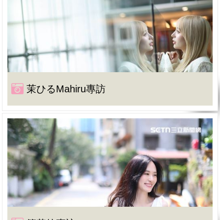
茉ひるMahiru專訪