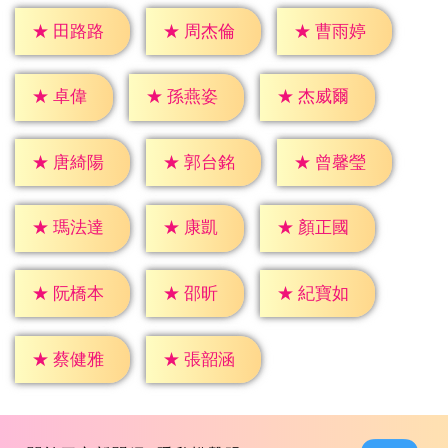
★
田路路
★
周杰倫
★
曹雨婷
★
卓偉
★
孫燕姿
★
杰威爾
★
唐綺陽
★
郭台銘
★
曾馨瑩
★
康凱
★
瑪法達
★
顏正國
★
邵昕
★
阮橋本
★
紀寶如
★
蔡健雅
★
張韶涵