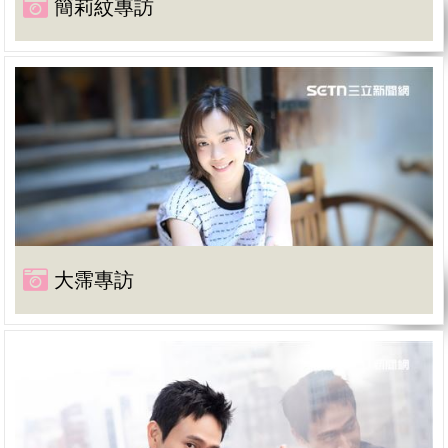
簡莉紋專訪
大霈專訪