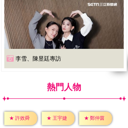
李雪、陳昱廷專訪
熱門人物
★
許效舜
★
王宇婕
★
鄭仲茵