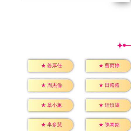
★
姜厚任
★
曹雨婷
★
周杰倫
★
田路路
★
章小蕙
★
鍾鎮濤
★
李多慧
★
陳泰銘