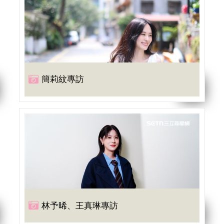
簡莉紋專訪
林予晞、王真琳專訪