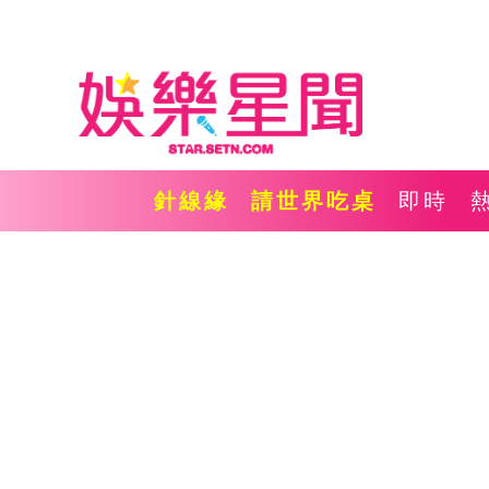
針線緣
請世界吃桌
即時