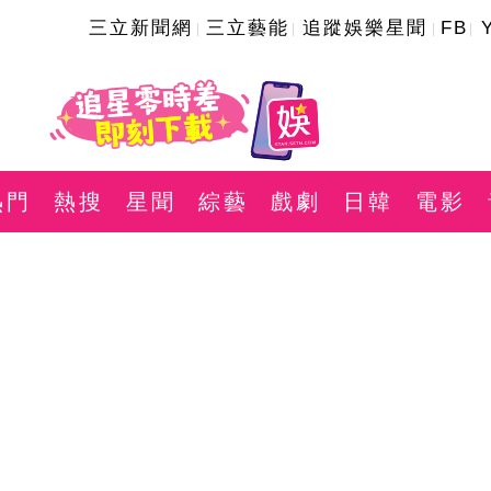
三立新聞網
三立藝能
追蹤娛樂星聞
FB
熱門
熱搜
星聞
綜藝
戲劇
日韓
電影