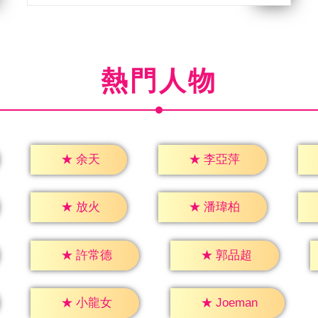
熱門人物
★
余天
★
李亞萍
★
放火
★
潘瑋柏
★
許常德
★
郭品超
★
小龍女
★
Joeman