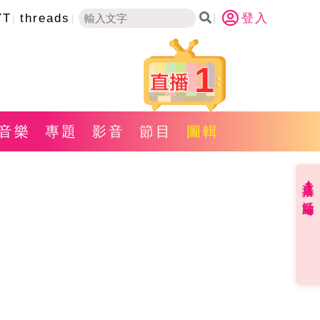
YT
threads
登入
1
音樂
專題
影音
節目
圖輯
直播✦活動