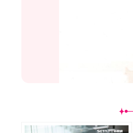
(
23
/34)出道不久的E奶AV女