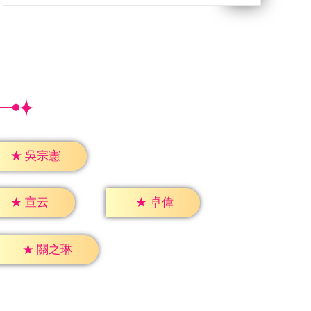
★
吳宗憲
★
宣云
★
卓偉
★
關之琳