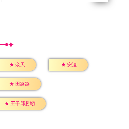
★
余天
★
安迪
★
田路路
★
王子邱勝翊