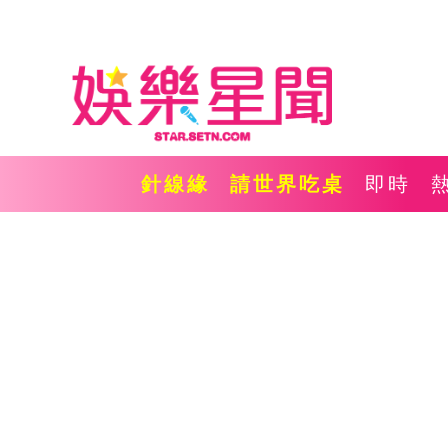
針線緣
請世界吃桌
即時