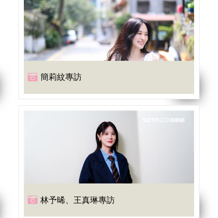
簡莉紋專訪
林予晞、王真琳專訪