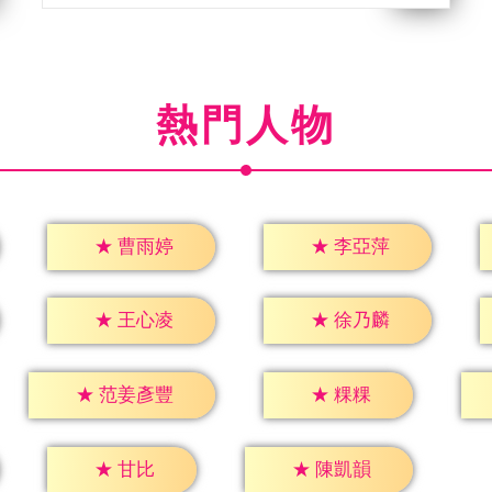
熱門人物
★
曹雨婷
★
李亞萍
★
王心凌
★
徐乃麟
★
粿粿
★
范姜彥豐
★
甘比
★
陳凱韻