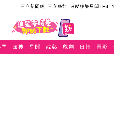
三立新聞網
三立藝能
追蹤娛樂星聞
FB
熱門
熱搜
星聞
綜藝
戲劇
日韓
電影