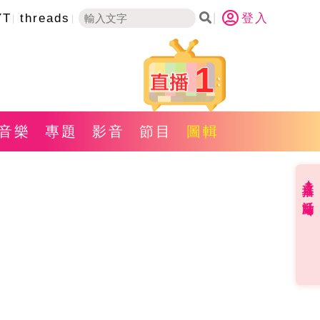
YT
threads
登入
1
音樂
專題
影音
節目
圖輯
直播✦活動