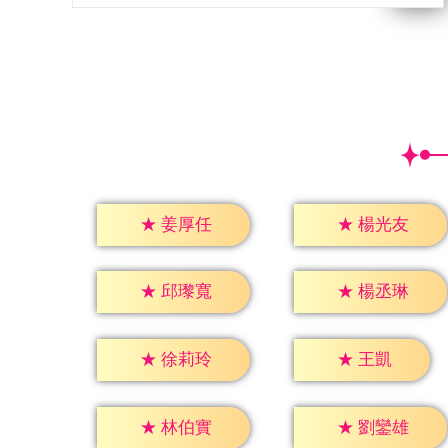
★
姜厚任
★
楊光友
★
邱瓈寬
★
楊丞琳
★
王凱
★
徐莉玲
★
林伯實
★
劉鑾雄