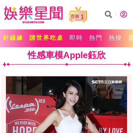
1
針線緣
請世界吃桌
即時
熱門
熱搜
性感車模Apple鈺欣