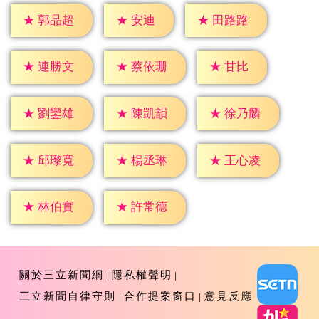
★
安迪
★
郭品超
★
田路路
★
甘比
★
連勝文
★
蔡依珊
★
劉鑾雄
★
陳凱韻
★
徐乃麟
★
邱瓈寬
★
楊丞琳
★
王心凌
★
林伯實
★
許常德
關於三立新聞網
隱私權聲明
三立新聞自律守則
合作提案窗口
意見反應