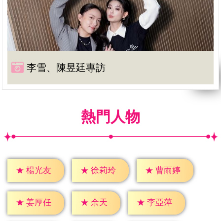
李雪、陳昱廷專訪
熱門人物
★
楊光友
★
徐莉玲
★
曹雨婷
★
余天
★
姜厚任
★
李亞萍