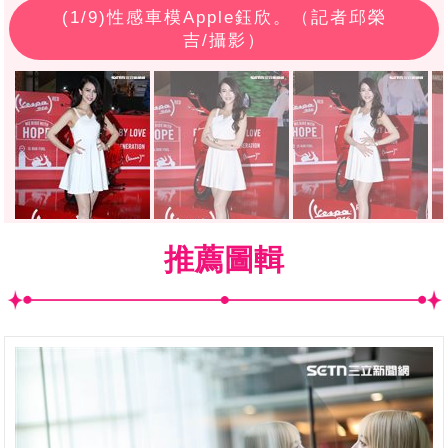
(
1
/9)性感車模Apple鈺欣。（記者邱榮
吉/攝影）
推薦圖輯