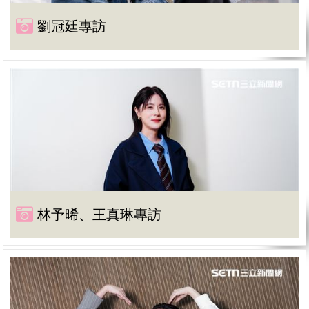
劉冠廷專訪
林予晞、王真琳專訪