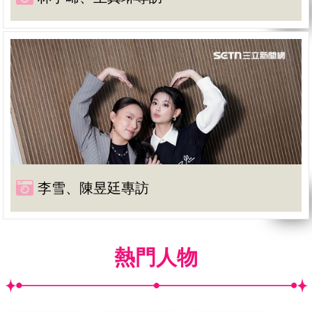
李雪、陳昱廷專訪
熱門人物