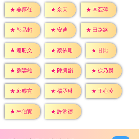
★
余天
★
姜厚任
★
李亞萍
★
安迪
★
郭品超
★
田路路
★
甘比
★
連勝文
★
蔡依珊
★
劉鑾雄
★
陳凱韻
★
徐乃麟
★
邱瓈寬
★
楊丞琳
★
王心凌
★
林伯實
★
許常德