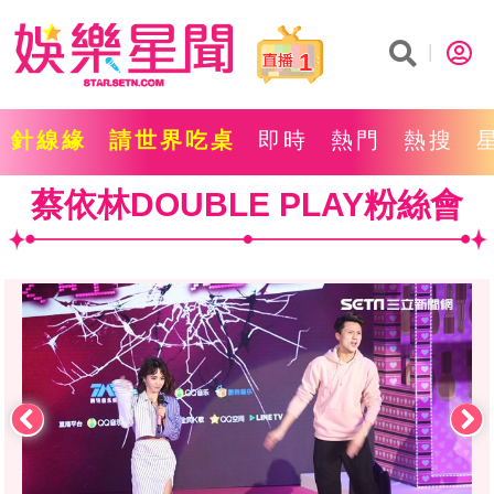
1
針線緣
請世界吃桌
即時
熱門
熱搜
蔡依林DOUBLE PLAY粉絲會