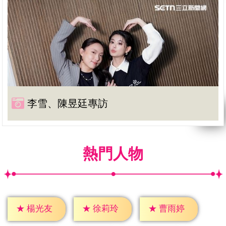
李雪、陳昱廷專訪
熱門人物
★
楊光友
★
徐莉玲
★
曹雨婷