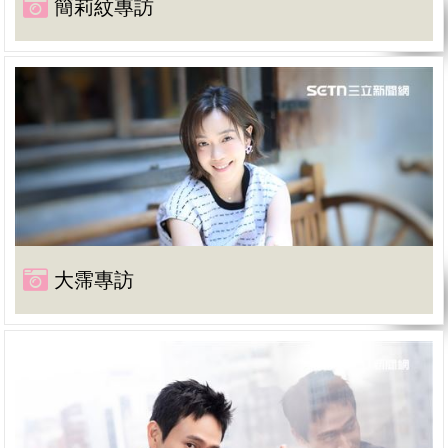
簡莉紋專訪
大霈專訪