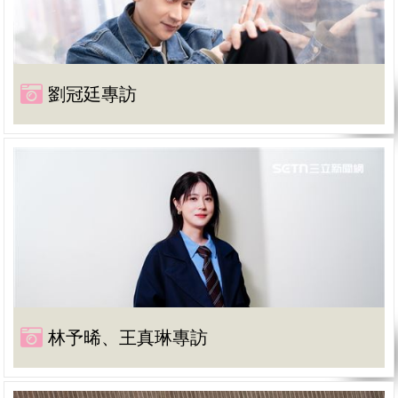
劉冠廷專訪
林予晞、王真琳專訪