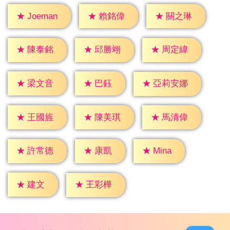
★
賴銘偉
★
關之琳
★
Joeman
★
陳泰銘
★
邱勝翊
★
周定緯
★
巴鈺
★
梁文音
★
亞莉安娜
★
王國旌
★
陳美琪
★
馬清偉
★
康凱
★
Mina
★
許常德
★
建文
★
王彩樺