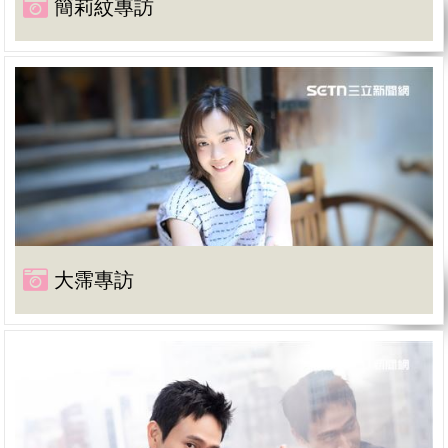
簡莉紋專訪
大霈專訪