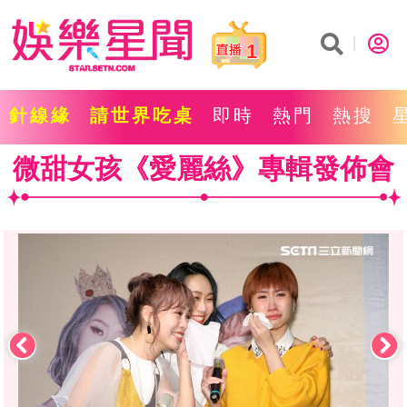
1
針線緣
請世界吃桌
即時
熱門
熱搜
微甜女孩《愛麗絲》專輯發佈會