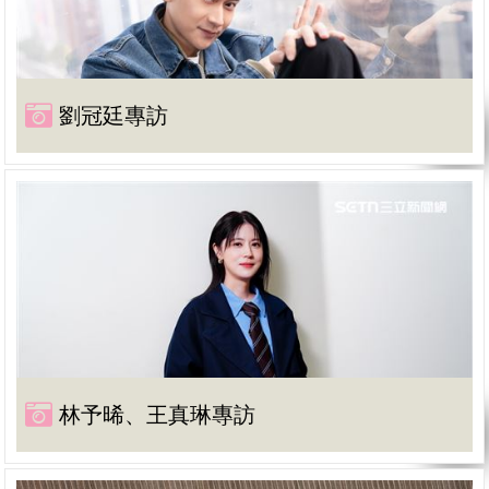
劉冠廷專訪
林予晞、王真琳專訪