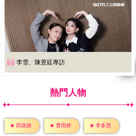
李雪、陳昱廷專訪
熱門人物
★
田路路
★
曹雨婷
★
李多慧