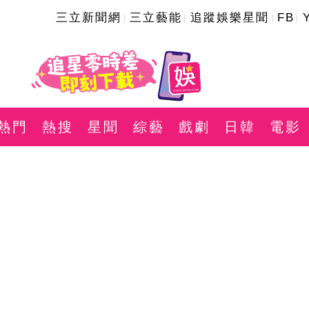
三立新聞網
三立藝能
追蹤娛樂星聞
FB
熱門
熱搜
星聞
綜藝
戲劇
日韓
電影