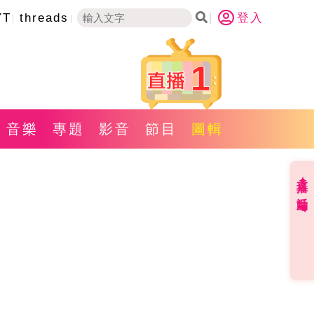
YT
threads
登入
1
音樂
專題
影音
節目
圖輯
直播✦活動