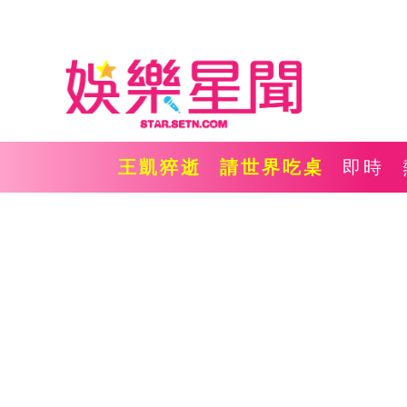
王凱猝逝
請世界吃桌
即時