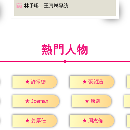
林予晞、王真琳專訪
熱門人物
★
許常德
★
張韶涵
★
康凱
★
Joeman
★
姜厚任
★
周杰倫