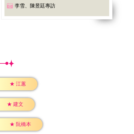
李雪、陳昱廷專訪
★
江蕙
★
建文
★
阮橋本