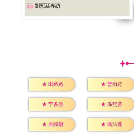
劉冠廷專訪
★
田路路
★
曹雨婷
★
李多慧
★
孫燕姿
★
唐綺陽
★
瑪法達