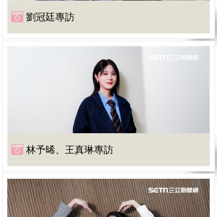
劉冠廷專訪
林予晞、王真琳專訪