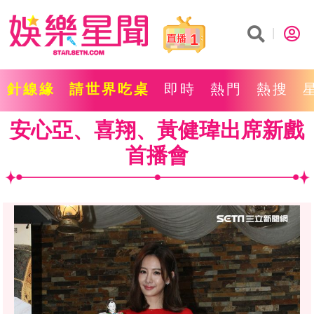
1
針線緣
請世界吃桌
即時
熱門
熱搜
安心亞、喜翔、黃健瑋出席新戲
首播會