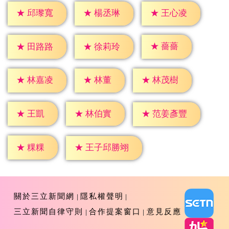
★
邱瓈寬
★
楊丞琳
★
王心凌
★
薔薔
★
田路路
★
徐莉玲
★
林董
★
林嘉凌
★
林茂樹
★
王凱
★
林伯實
★
范姜彥豐
★
粿粿
★
王子邱勝翊
關於三立新聞網
隱私權聲明
三立新聞自律守則
合作提案窗口
意見反應