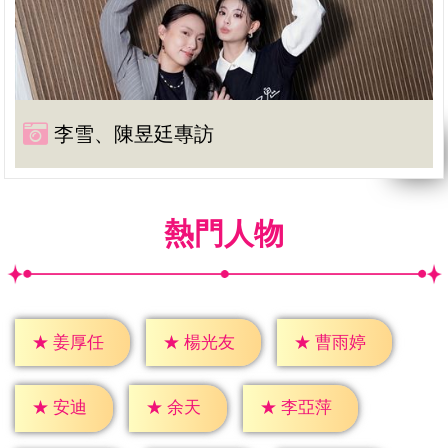
李雪、陳昱廷專訪
熱門人物
★
姜厚任
★
楊光友
★
曹雨婷
★
安迪
★
余天
★
李亞萍