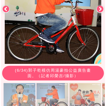
(
6
/34)郭子乾模仿周湯豪拍公益廣告畫
面。（記者邱榮吉/攝影）