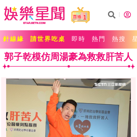
1
針線緣
請世界吃桌
即時
熱門
熱搜
郭子乾模仿周湯豪為救救肝苦人