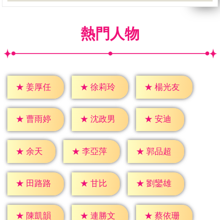
熱門人物
★
姜厚任
★
徐莉玲
★
楊光友
★
安迪
★
曹雨婷
★
沈政男
★
余天
★
李亞萍
★
郭品超
★
甘比
★
田路路
★
劉鑾雄
★
陳凱韻
★
連勝文
★
蔡依珊