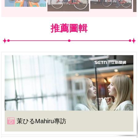
推薦圖輯
茉ひるMahiru專訪