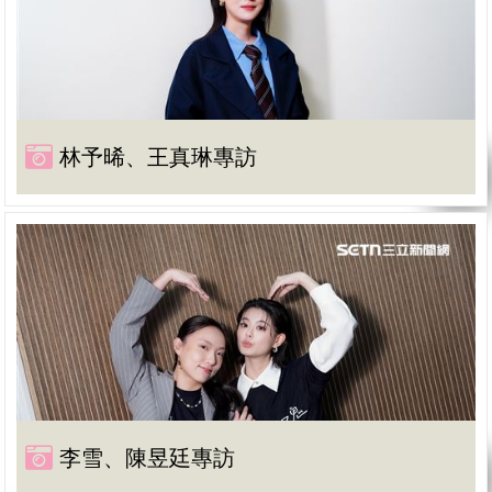
林予晞、王真琳專訪
李雪、陳昱廷專訪