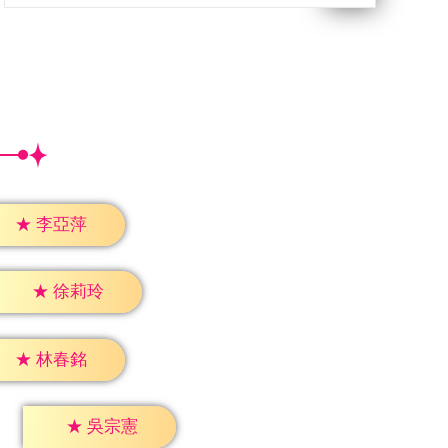
★
李亞萍
★
徐莉玲
★
林春銘
★
吳宗憲