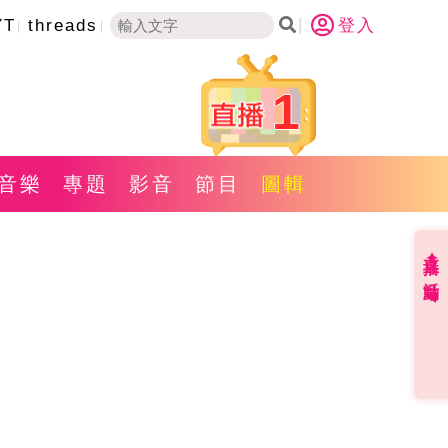
YT
threads
登入
1
音樂
專題
影音
節目
圖輯
直播✦活動