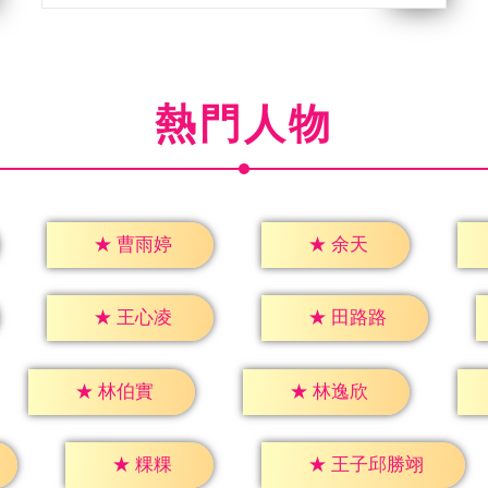
熱門人物
★
余天
★
曹雨婷
★
王心凌
★
田路路
★
林伯實
★
林逸欣
★
粿粿
★
王子邱勝翊