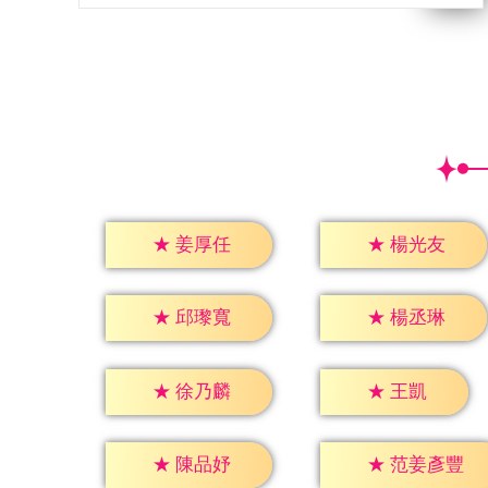
★
姜厚任
★
楊光友
★
邱瓈寬
★
楊丞琳
★
王凱
★
徐乃麟
★
陳品妤
★
范姜彥豐