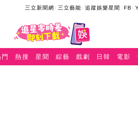
三立新聞網
三立藝能
追蹤娛樂星聞
FB
熱門
熱搜
星聞
綜藝
戲劇
日韓
電影