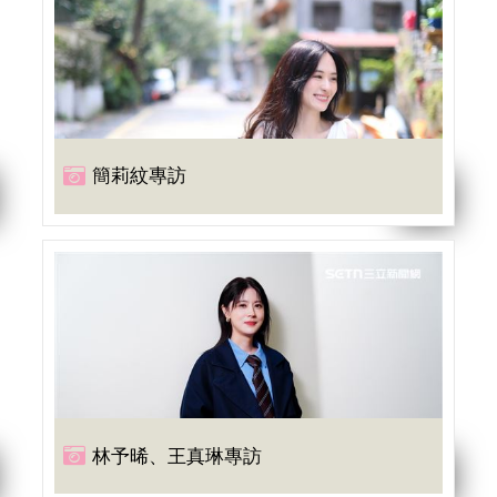
簡莉紋專訪
林予晞、王真琳專訪