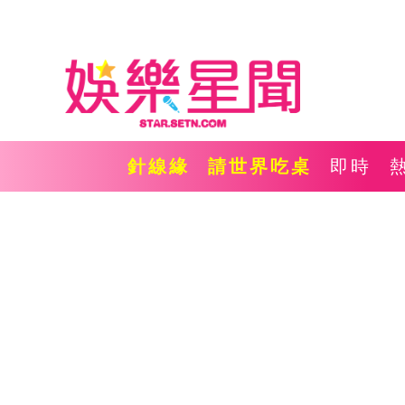
針線緣
請世界吃桌
即時