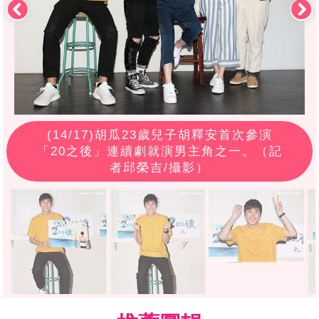
(
14
/17)胡瓜23歲兒子胡釋安首次參演
「20之後」連續劇就演男主角之一。（記
者邱榮吉/攝影）