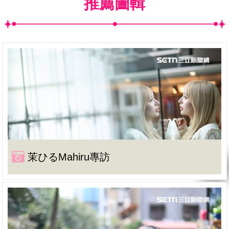
推薦圖輯
茉ひるMahiru專訪