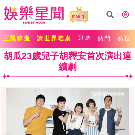
1
王凱猝逝
請世界吃桌
即時
熱門
熱搜
胡瓜23歲兒子胡釋安首次演出連
續劇