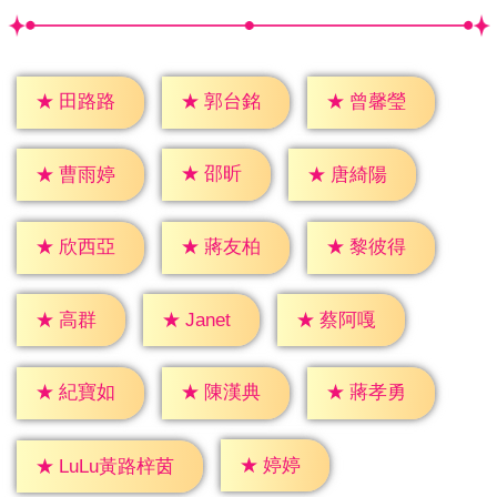
★
田路路
★
郭台銘
★
曾馨瑩
★
邵昕
★
曹雨婷
★
唐綺陽
★
欣西亞
★
蔣友柏
★
黎彼得
★
高群
★
Janet
★
蔡阿嘎
★
紀寶如
★
陳漢典
★
蔣孝勇
★
婷婷
★
LuLu黃路梓茵