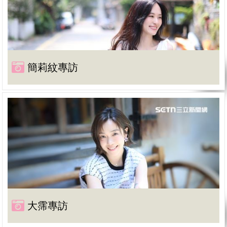
簡莉紋專訪
大霈專訪