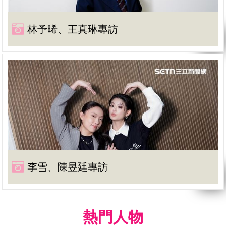
林予晞、王真琳專訪
李雪、陳昱廷專訪
熱門人物