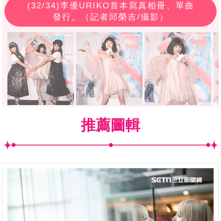
(
32
/34)李優URIKO首本寫真相冊、單曲
發行。（記者邱榮吉/攝影）
推薦圖輯