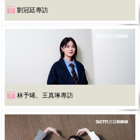
劉冠廷專訪
林予晞、王真琳專訪