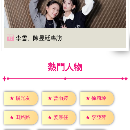
李雪、陳昱廷專訪
熱門人物
★
楊光友
★
曹雨婷
★
徐莉玲
★
田路路
★
姜厚任
★
李亞萍