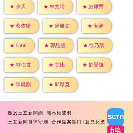
★
余天
★
林文晴
★
彭康育
★
安迪
★
蔡依珊
★
連勝文
★
5566
★
郭品超
★
徐乃麟
★
甘比
★
林伯實
★
劉鑾雄
★
陳凱韻
★
邱瓈寬
關於三立新聞網
隱私權聲明
三立新聞自律守則
合作提案窗口
意見反應