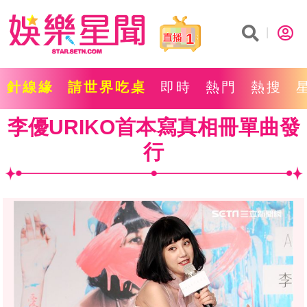
1
針線緣
請世界吃桌
即時
熱門
熱搜
李優URIKO首本寫真相冊單曲發
行