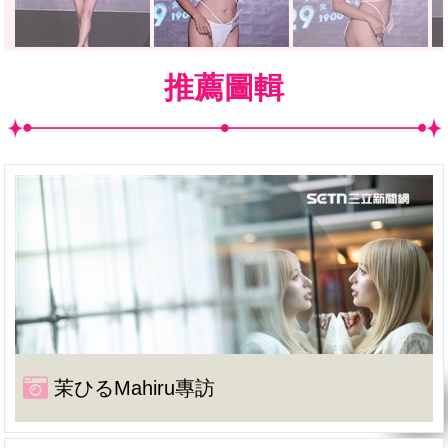
推薦圖輯
茉ひるMahiru專訪