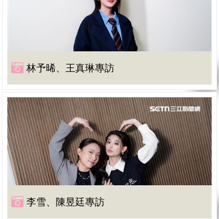
林予晞、王真琳專訪
李雪、陳昱廷專訪