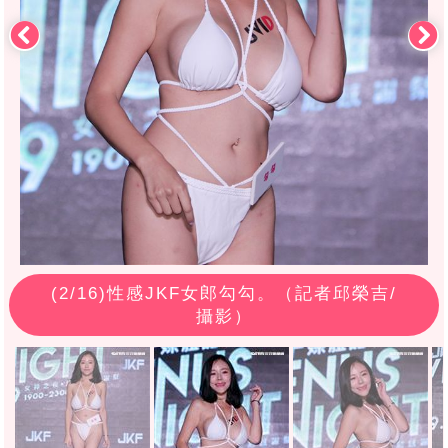
(
2
/16)性感JKF女郎勾勾。（記者邱榮吉/
攝影）