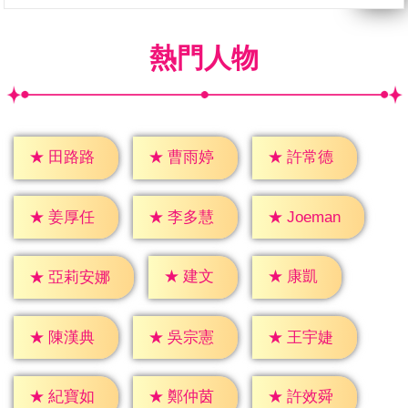
熱門人物
★
田路路
★
曹雨婷
★
許常德
★
姜厚任
★
李多慧
★
Joeman
★
建文
★
康凱
★
亞莉安娜
★
陳漢典
★
吳宗憲
★
王宇婕
★
紀寶如
★
鄭仲茵
★
許效舜