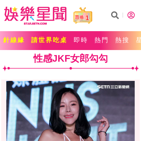
1
針線緣
請世界吃桌
即時
熱門
熱搜
性感JKF女郎勾勾