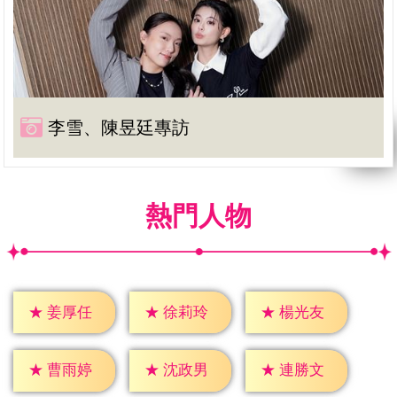
李雪、陳昱廷專訪
熱門人物
★
姜厚任
★
徐莉玲
★
楊光友
★
曹雨婷
★
沈政男
★
連勝文