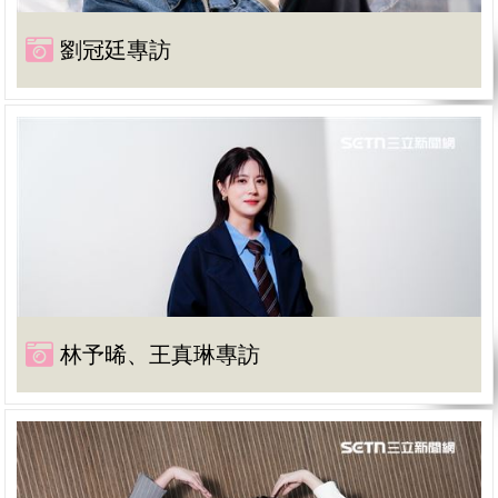
劉冠廷專訪
林予晞、王真琳專訪