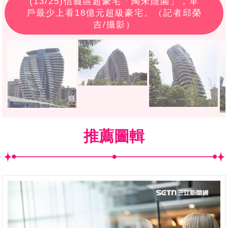
(
13
/25)信義區超豪宅「陶朱隱園」，單
戶最少上看18億元超級豪宅。（記者邱榮
吉/攝影）
推薦圖輯