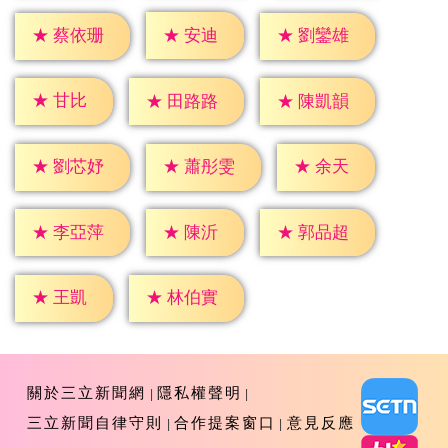
★
安迪
★
蔡依珊
★
劉鑾雄
★
甘比
★
田路路
★
陳凱韻
★
余天
★
劉芯妤
★
蕭彤雯
★
陳沂
★
李亞萍
★
郭品超
★
王凱
★
林伯實
關於三立新聞網
隱私權聲明
三立新聞自律守則
合作提案窗口
意見反應