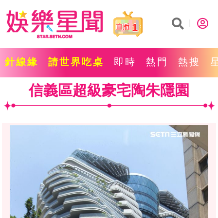
1
針線緣
請世界吃桌
即時
熱門
熱搜
信義區超級豪宅陶朱隱園