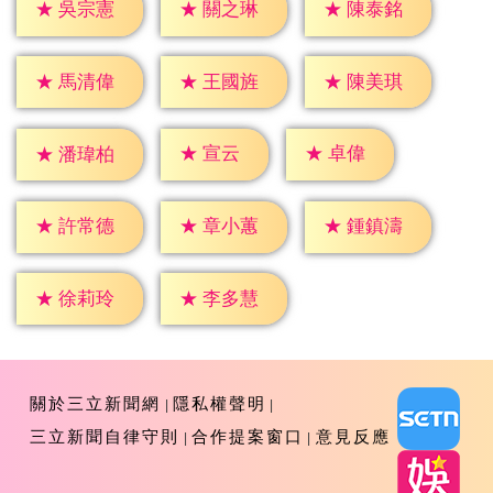
★
吳宗憲
★
關之琳
★
陳泰銘
★
馬清偉
★
王國旌
★
陳美琪
★
宣云
★
卓偉
★
潘瑋柏
★
許常德
★
章小蕙
★
鍾鎮濤
★
徐莉玲
★
李多慧
關於三立新聞網
隱私權聲明
三立新聞自律守則
合作提案窗口
意見反應