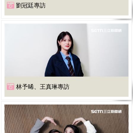
劉冠廷專訪
林予晞、王真琳專訪