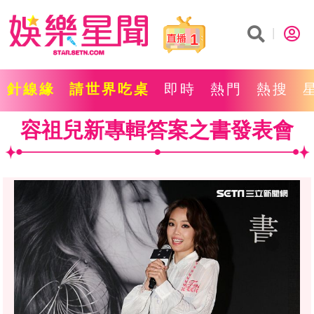
1
針線緣
請世界吃桌
即時
熱門
熱搜
容祖兒新專輯答案之書發表會