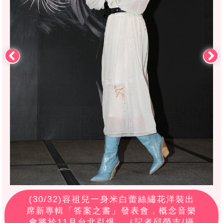
(
30
/32)容祖兒一身米白蕾絲繡花洋裝出
席新專輯「答案之書」發表會，概念音樂
會將於11月台北引爆。（記者邱榮吉/攝