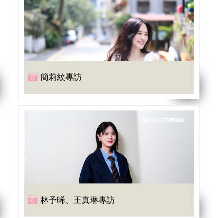
簡莉紋專訪
林予晞、王真琳專訪