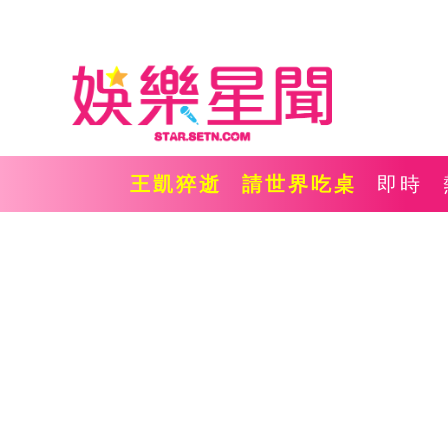
王凱猝逝
請世界吃桌
即時