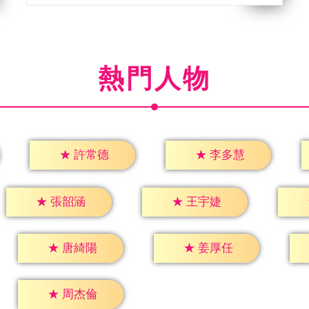
熱門人物
★
許常德
★
李多慧
★
張韶涵
★
王宇婕
★
唐綺陽
★
姜厚任
★
周杰倫