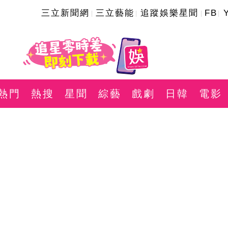
三立新聞網
三立藝能
追蹤娛樂星聞
FB
熱門
熱搜
星聞
綜藝
戲劇
日韓
電影