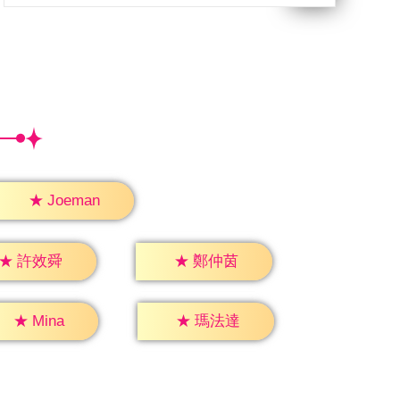
★
Joeman
★
許效舜
★
鄭仲茵
★
Mina
★
瑪法達