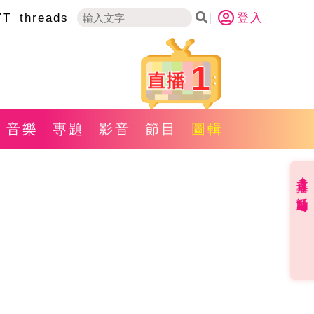
YT
threads
登入
1
音樂
專題
影音
節目
圖輯
直播✦活動