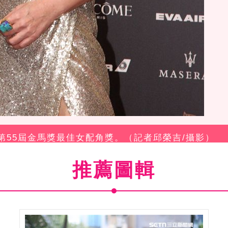
得第55屆金馬獎最佳女配角獎。（記者邱榮吉/攝影）
推薦圖輯