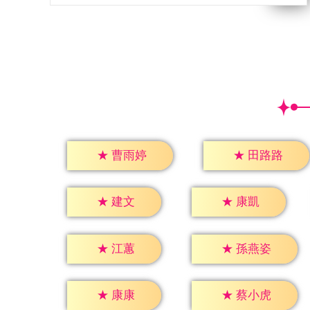
★
曹雨婷
★
田路路
★
建文
★
康凱
★
江蕙
★
孫燕姿
★
康康
★
蔡小虎