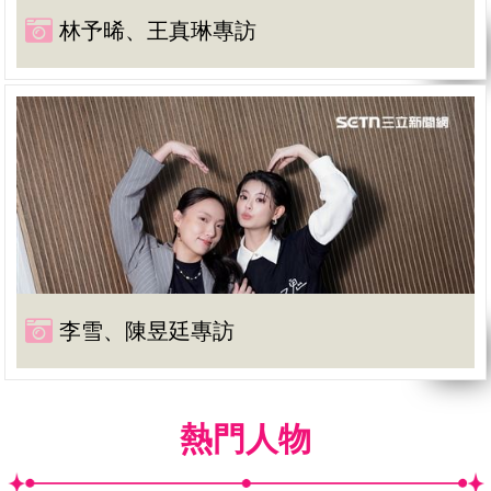
林予晞、王真琳專訪
李雪、陳昱廷專訪
熱門人物