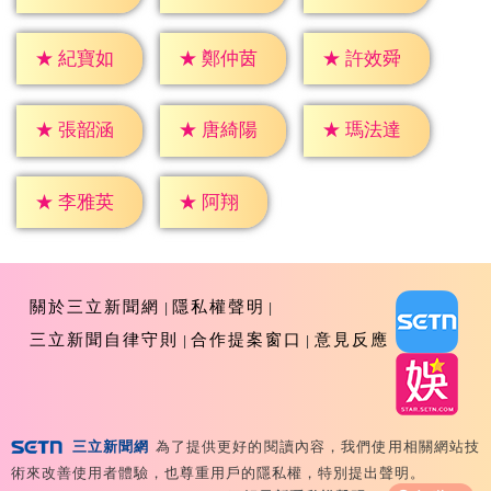
★
紀寶如
★
鄭仲茵
★
許效舜
★
張韶涵
★
唐綺陽
★
瑪法達
★
阿翔
★
李雅英
關於三立新聞網
隱私權聲明
三立新聞自律守則
合作提案窗口
意見反應
三立新聞網
為了提供更好的閱讀內容，我們使用相關網站技
Copyright ©2026 Sanlih E-Television All Rights
術來改善使用者體驗，也尊重用戶的隱私權，特別提出聲明。
Reserved 版權所有 盜用必究 台北市內湖區舊宗路一段159