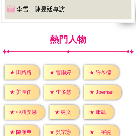
李雪、陳昱廷專訪
熱門人物
★
田路路
★
曹雨婷
★
許常德
★
姜厚任
★
李多慧
★
Joeman
★
建文
★
康凱
★
亞莉安娜
★
陳漢典
★
吳宗憲
★
王宇婕