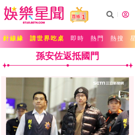
1
針線緣
請世界吃桌
即時
熱門
熱搜
孫安佐返抵國門