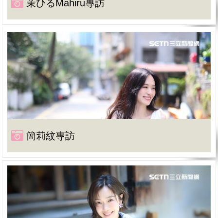
茉ひるMahiru專訪
簡莉紋專訪