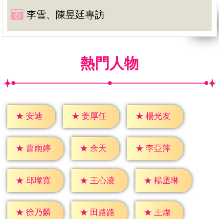
李雪、陳昱廷專訪
熱門人物
★
安迪
★
姜厚任
★
楊光友
★
余天
★
曹雨婷
★
李亞萍
★
邱瓈寬
★
王心凌
★
楊丞琳
★
王燦
★
徐乃麟
★
田路路