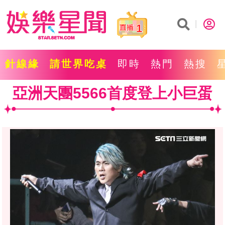
1
針線緣
請世界吃桌
即時
熱門
熱搜
亞洲天團5566首度登上小巨蛋