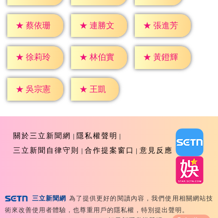
★
蔡依珊
★
連勝文
★
張進芳
★
徐莉玲
★
林伯實
★
黃鐙輝
★
王凱
★
吳宗憲
關於三立新聞網
隱私權聲明
三立新聞自律守則
合作提案窗口
意見反應
三立新聞網
為了提供更好的閱讀內容，我們使用相關網站技
Copyright ©2026 Sanlih E-Television All Rights
術來改善使用者體驗，也尊重用戶的隱私權，特別提出聲明。
Reserved 版權所有 盜用必究 台北市內湖區舊宗路一段159