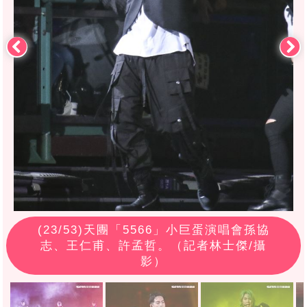
(
23
/53)天團「5566」小巨蛋演唱會孫協
志、王仁甫、許孟哲。（記者林士傑/攝
影）