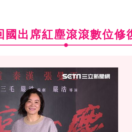
回國出席紅塵滾滾數位修