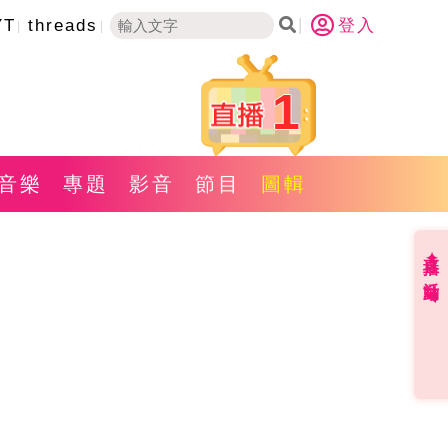
YT
threads
登入
1
音樂
專題
影音
節目
圖輯
直播✦活動