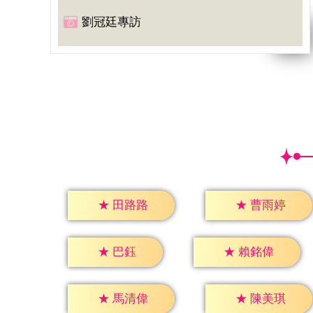
劉冠廷專訪
★
田路路
★
曹雨婷
★
巴鈺
★
賴銘偉
★
馬清偉
★
陳美琪