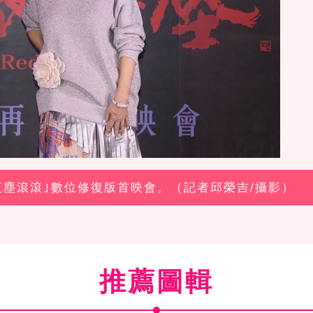
「紅塵滾滾｣數位修復版首映會。（記者邱榮吉/攝影）
推薦圖輯