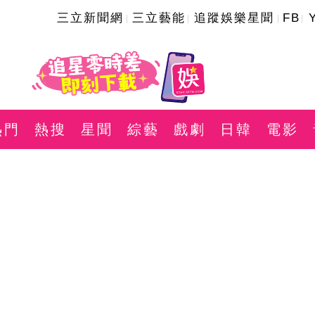
三立新聞網
三立藝能
追蹤娛樂星聞
FB
熱門
熱搜
星聞
綜藝
戲劇
日韓
電影