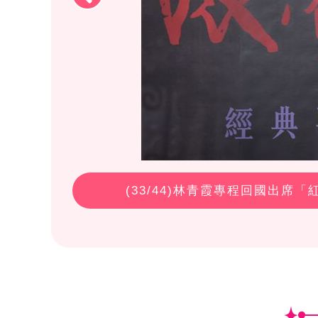
(
33
/44)林青霞專程回國出席