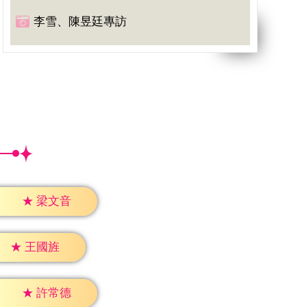
李雪、陳昱廷專訪
★
梁文音
★
王國旌
★
許常德