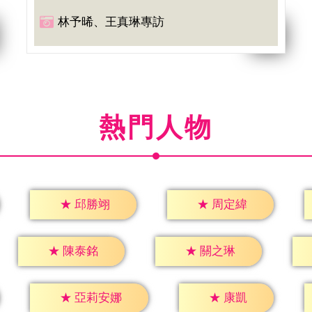
林予晞、王真琳專訪
熱門人物
★
邱勝翊
★
周定緯
★
陳泰銘
★
關之琳
★
康凱
★
亞莉安娜