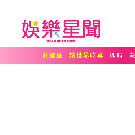
針線緣
請世界吃桌
即時