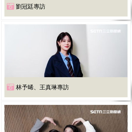
劉冠廷專訪
林予晞、王真琳專訪