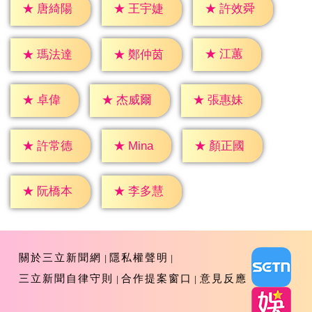
★
唐綺陽
★
王宇婕
★
許效舜
★
江蕙
★
瑪法達
★
鄭仲茵
★
卓偉
★
杰威爾
★
張惠妹
★
Mina
★
許常德
★
顏正國
★
阮橋本
★
李多慧
關於三立新聞網
隱私權聲明
三立新聞自律守則
合作提案窗口
意見反應