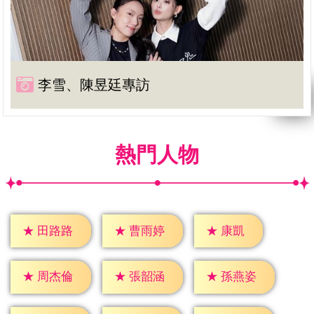
李雪、陳昱廷專訪
熱門人物
★
康凱
★
田路路
★
曹雨婷
★
周杰倫
★
張韶涵
★
孫燕姿