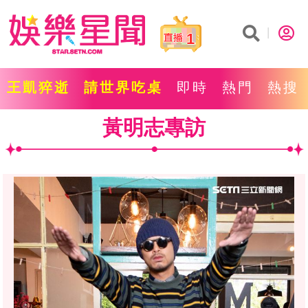
1
王凱猝逝
請世界吃桌
即時
熱門
熱搜
黃明志專訪