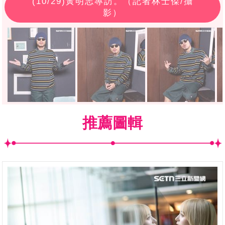
(
10
/29)黃明志專訪。（記者林士傑/攝
影）
推薦圖輯