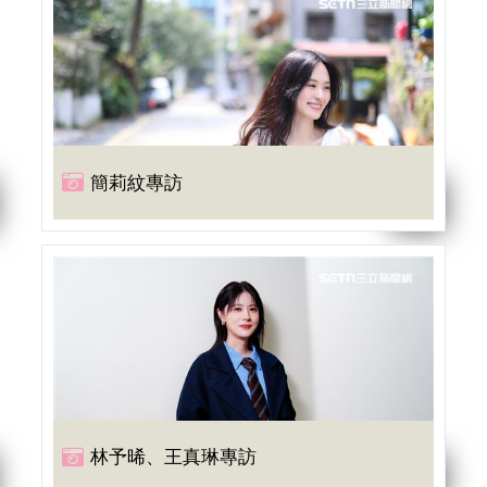
簡莉紋專訪
林予晞、王真琳專訪