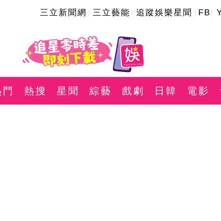
三立新聞網
三立藝能
追蹤娛樂星聞
FB
熱門
熱搜
星聞
綜藝
戲劇
日韓
電影