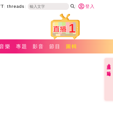
YT
threads
登入
1
音樂
專題
影音
節目
圖輯
直播✦活動