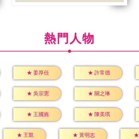
熱門人物
★
姜厚任
★
許常德
★
吳宗憲
★
關之琳
★
王國旌
★
陳美琪
★
王凱
★
黃明志
★