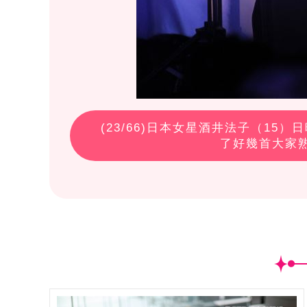
(
23
/66)日本女星酒井法子（15
了好幾首大家