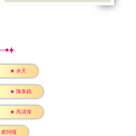
★
余天
★
陳泰銘
★
馬清偉
蔡阿嘎