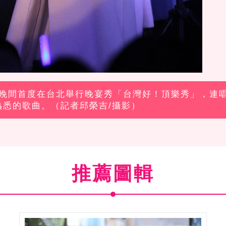
）日晚間首度在台北舉行晚宴秀「台灣好！頂樂秀」，連
熟悉的歌曲。（記者邱榮吉/攝影）
推薦圖輯