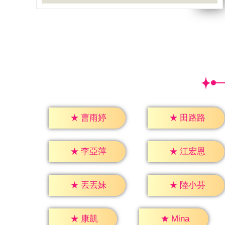
★
曹雨婷
★
田路路
★
李亞萍
★
江宏恩
★
丟丟妹
★
陸小芬
★
康凱
★
Mina