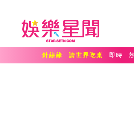
針線緣
請世界吃桌
即時