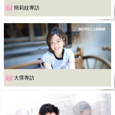
簡莉紋專訪
大霈專訪