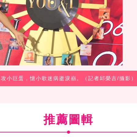
布再攻小巨蛋，憶小歌迷病逝淚崩。（記者邱榮吉/攝影）
推薦圖輯