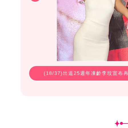
(
18
/37)出道25週年凍齡李玟宣