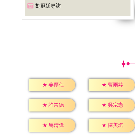
劉冠廷專訪
★
姜厚任
★
曹雨婷
★
許常德
★
吳宗憲
★
馬清偉
★
陳美琪