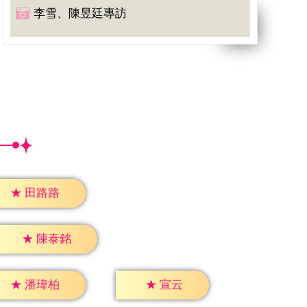
李雪、陳昱廷專訪
★
田路路
★
陳泰銘
★
宣云
★
潘瑋柏