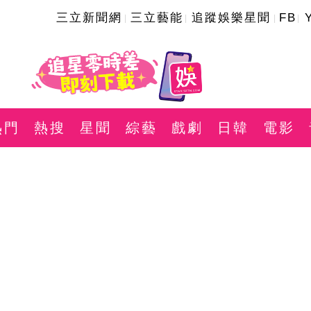
三立新聞網
三立藝能
追蹤娛樂星聞
FB
熱門
熱搜
星聞
綜藝
戲劇
日韓
電影