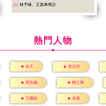
林予晞、王真琳專訪
熱門人物
★
余天
★
李亞萍
★
周杰倫
★
關之琳
★
卓偉
★
王國旌