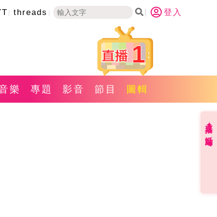
YT
threads
登入
1
音樂
專題
影音
節目
圖輯
直播✦活動