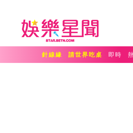
針線緣
請世界吃桌
即時