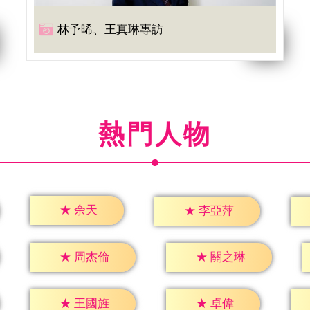
林予晞、王真琳專訪
熱門人物
★
余天
★
李亞萍
★
周杰倫
★
關之琳
★
卓偉
★
王國旌