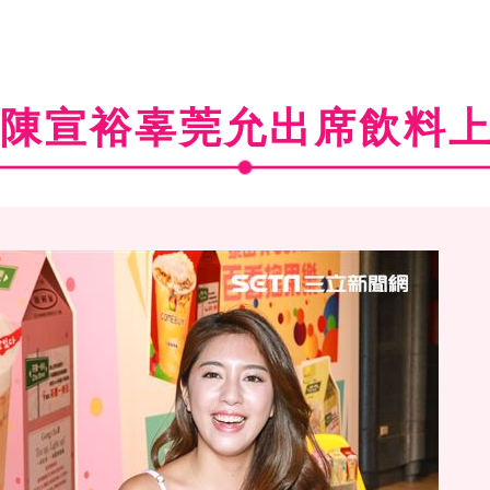
O陳宣裕辜莞允出席飲料