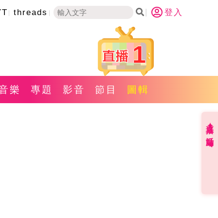
YT
threads
登入
1
音樂
專題
影音
節目
圖輯
直播✦活動