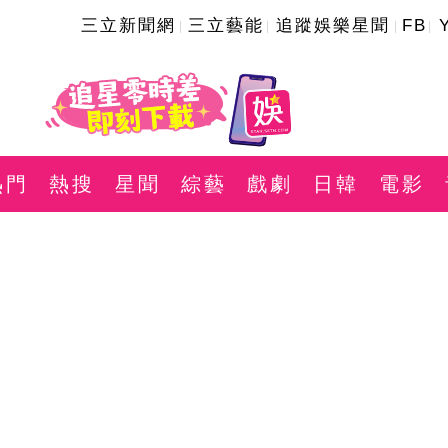
三立新聞網
三立藝能
追蹤娛樂星聞
FB
熱門
熱搜
星聞
綜藝
戲劇
日韓
電影