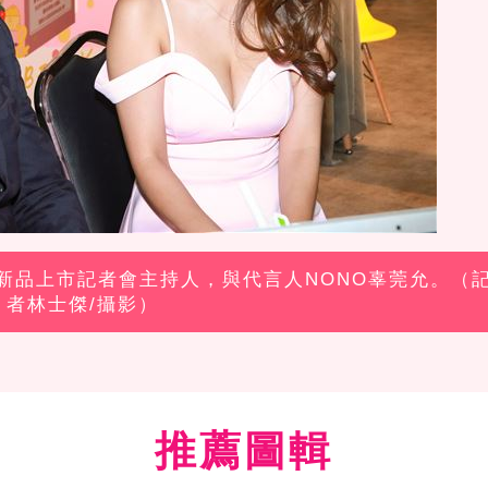
飲料新品上市記者會主持人，與代言人NONO辜莞允。（
者林士傑/攝影）
推薦圖輯