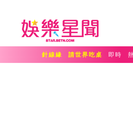
針線緣
請世界吃桌
即時