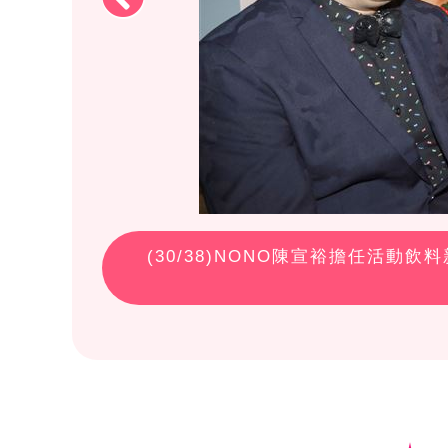
(
30
/38)NONO陳宣裕擔任活動