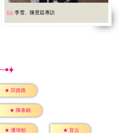
李雪、陳昱廷專訪
★
田路路
★
陳泰銘
★
宣云
★
潘瑋柏