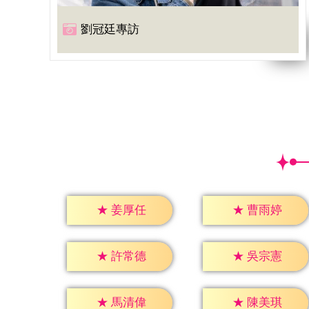
劉冠廷專訪
★
姜厚任
★
曹雨婷
★
許常德
★
吳宗憲
★
馬清偉
★
陳美琪