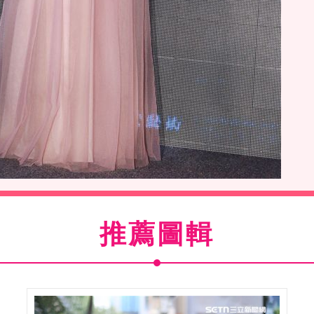
0周年巡演台北站記者會。（記者邱榮吉/攝影）
推薦圖輯