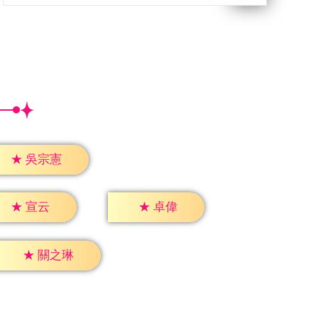
★
吳宗憲
★
宣云
★
卓偉
★
關之琳