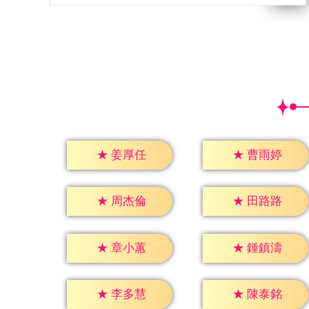
★
姜厚任
★
曹雨婷
★
周杰倫
★
田路路
★
章小蕙
★
鍾鎮濤
★
李多慧
★
陳泰銘