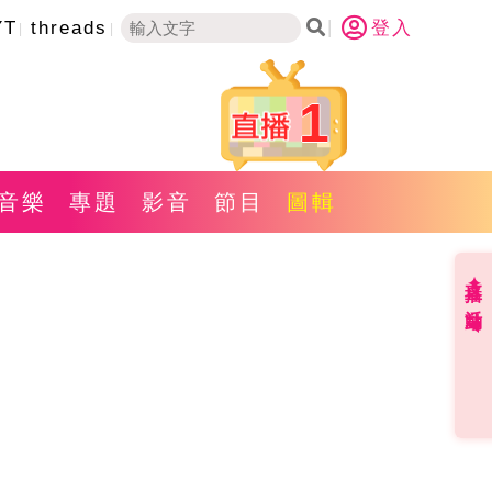
YT
threads
登入
1
音樂
專題
影音
節目
圖輯
直播✦活動