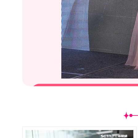
(
28
/31)周慧敏出席3