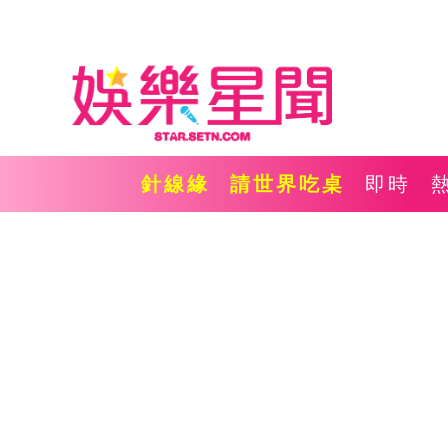
針線緣
請世界吃桌
即時