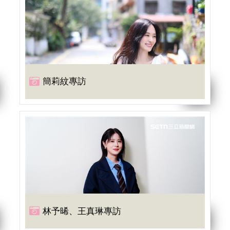
簡莉紋專訪
林予晞、王真琳專訪