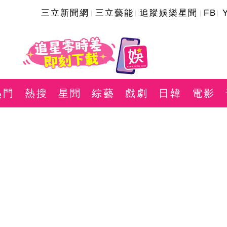
三立新聞網
三立藝能
追蹤娛樂星聞
FB
熱門
熱搜
星聞
綜藝
戲劇
日韓
電影