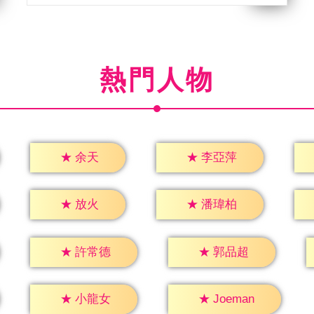
熱門人物
★
余天
★
李亞萍
★
放火
★
潘瑋柏
★
許常德
★
郭品超
★
小龍女
★
Joeman