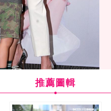
推薦圖輯
每次跌倒說謝謝》舉辦新書分享會。（記者邱榮吉/攝影）