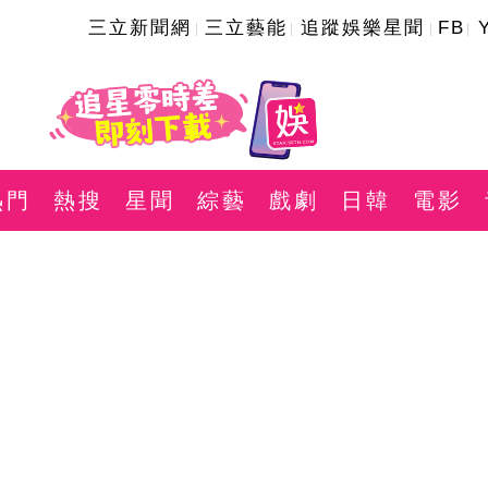
三立新聞網
三立藝能
追蹤娛樂星聞
FB
熱門
熱搜
星聞
綜藝
戲劇
日韓
電影