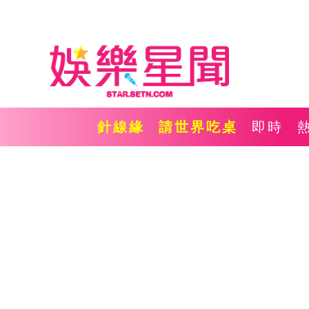
針線緣
請世界吃桌
即時