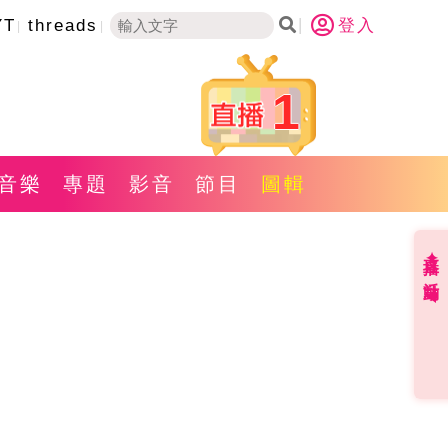
YT
threads
登入
1
音樂
專題
影音
節目
圖輯
直播✦活動