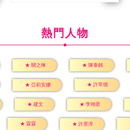
熱門人物
★
關之琳
★
陳泰銘
★
許常德
★
亞莉安娜
★
建文
★
李翊君
★
霖霖
★
許景淳