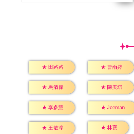
★
田路路
★
曹雨婷
★
馬清偉
★
陳美琪
★
李多慧
★
Joeman
★
林襄
★
王敏淳