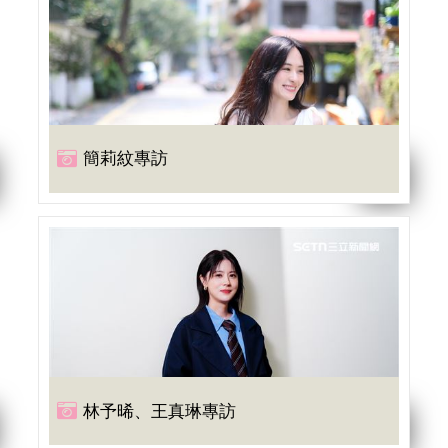
簡莉紋專訪
林予晞、王真琳專訪