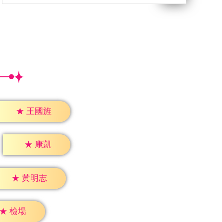
★
王國旌
★
康凱
★
黃明志
★
檢場