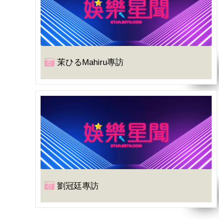
茉ひるMahiru專訪
劉冠廷專訪