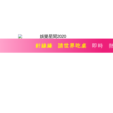
針線緣
請世界吃桌
即時