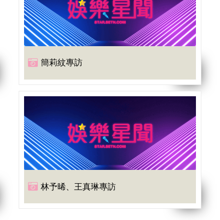
簡莉紋專訪
林予晞、王真琳專訪