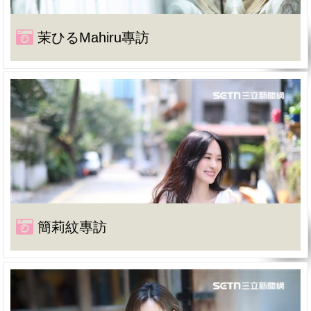
茉ひるMahiru專訪
簡莉紋專訪