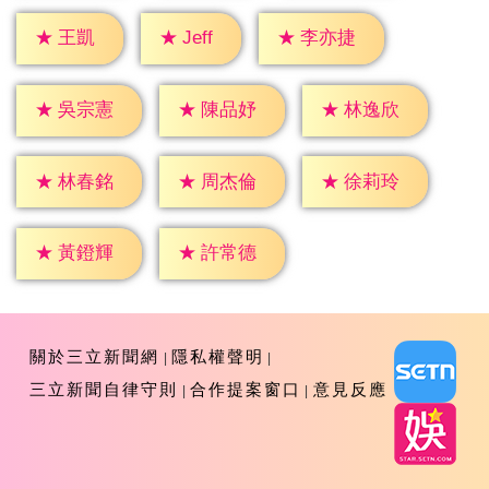
★
Jeff
★
王凱
★
李亦捷
★
吳宗憲
★
陳品妤
★
林逸欣
★
林春銘
★
周杰倫
★
徐莉玲
★
黃鐙輝
★
許常德
關於三立新聞網
隱私權聲明
三立新聞自律守則
合作提案窗口
意見反應