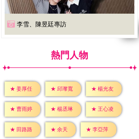
李雪、陳昱廷專訪
熱門人物
★
姜厚任
★
邱瓈寬
★
楊光友
★
曹雨婷
★
楊丞琳
★
王心凌
★
余天
★
田路路
★
李亞萍