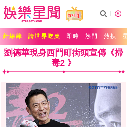
1
針線緣
請世界吃桌
即時
熱門
熱搜
劉德華現身西門町街頭宣傳《掃
毒2 》