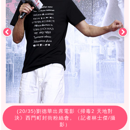
(
20
/35)劉德華出席電影《掃毒2 天地對
決》西門町封街粉絲會。（記者林士傑/攝
影）