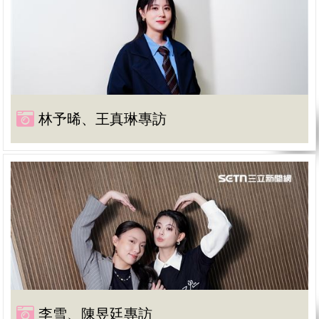
林予晞、王真琳專訪
李雪、陳昱廷專訪