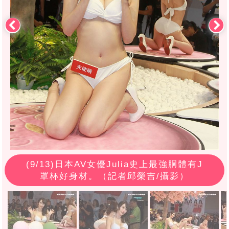
(
9
/13)日本AV女優Julia史上最強胴體有J
罩杯好身材。（記者邱榮吉/攝影）