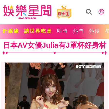
1
針線緣
請世界吃桌
即時
熱門
熱搜
日本AV女優Julia有J罩杯好身材