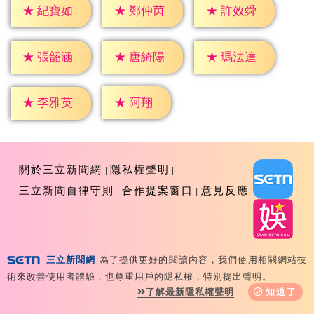
★
紀寶如
★
鄭仲茵
★
許效舜
★
張韶涵
★
唐綺陽
★
瑪法達
★
阿翔
★
李雅英
關於三立新聞網
隱私權聲明
三立新聞自律守則
合作提案窗口
意見反應
三立新聞網
為了提供更好的閱讀內容，我們使用相關網站技
Copyright ©2026 Sanlih E-Television All Rights
術來改善使用者體驗，也尊重用戶的隱私權，特別提出聲明。
Reserved 版權所有 盜用必究 台北市內湖區舊宗路一段159
了解最新隱私權聲明
知道了
號 02-8792-8888