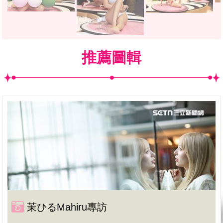
推薦圖輯
茉ひるMahiru專訪