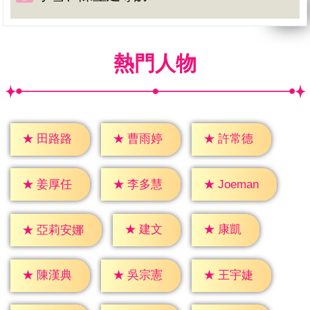
熱門人物
★
田路路
★
曹雨婷
★
許常德
★
姜厚任
★
李多慧
★
Joeman
★
建文
★
康凱
★
亞莉安娜
★
陳漢典
★
吳宗憲
★
王宇婕