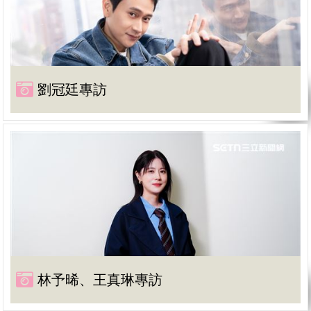
劉冠廷專訪
林予晞、王真琳專訪