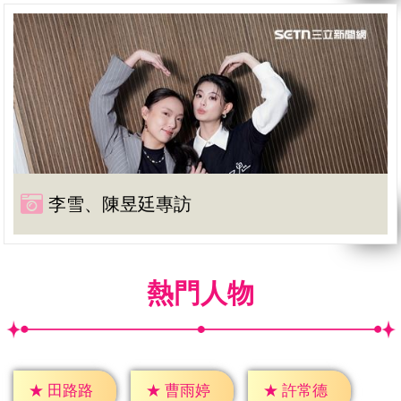
李雪、陳昱廷專訪
熱門人物
★
田路路
★
曹雨婷
★
許常德