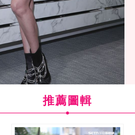
推薦圖輯
''''S SAKE一日快閃店嘉賓。（圖／記者林士傑攝影）