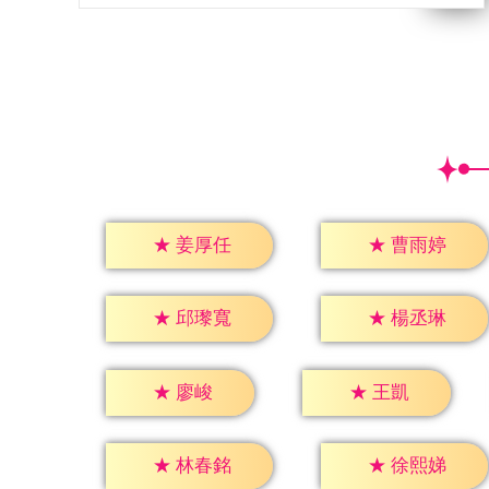
★
姜厚任
★
曹雨婷
★
邱瓈寬
★
楊丞琳
★
廖峻
★
王凱
★
林春銘
★
徐熙娣