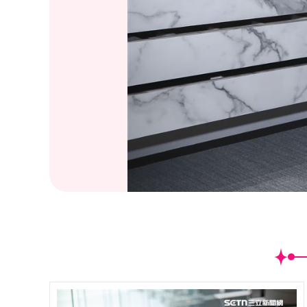
(
19
/31)侯佩岑出席FOR ART