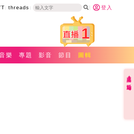
YT
threads
登入
1
音樂
專題
影音
節目
圖輯
直播✦活動