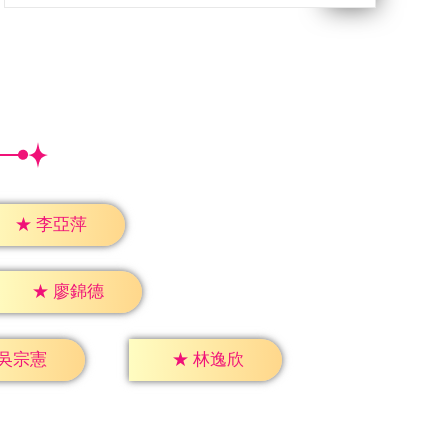
★
李亞萍
★
廖錦德
吳宗憲
★
林逸欣