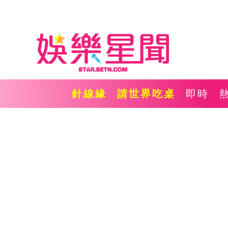
針線緣
請世界吃桌
即時