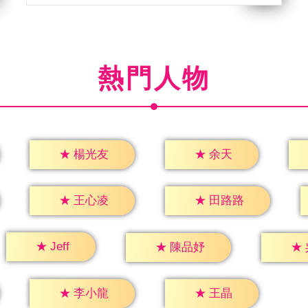
熱門人物
★
余天
★
楊光友
★
王心凌
★
田路路
★
Jeff
★
陳品妤
★
★
王晶
★
李小龍