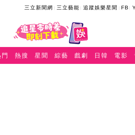
三立新聞網
三立藝能
追蹤娛樂星聞
FB
熱門
熱搜
星聞
綜藝
戲劇
日韓
電影