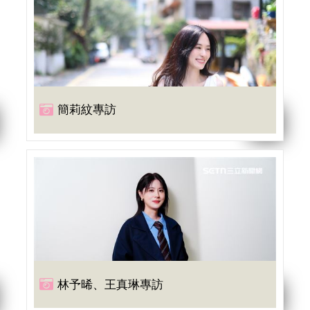
簡莉紋專訪
林予晞、王真琳專訪