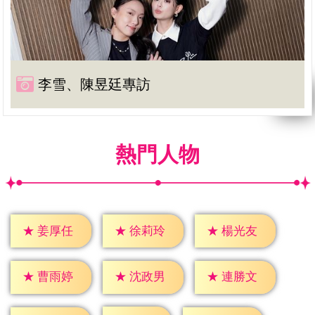
李雪、陳昱廷專訪
熱門人物
★
姜厚任
★
徐莉玲
★
楊光友
★
曹雨婷
★
沈政男
★
連勝文