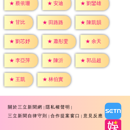
★
安迪
★
蔡依珊
★
劉鑾雄
★
甘比
★
田路路
★
陳凱韻
★
余天
★
劉芯妤
★
蕭彤雯
★
陳沂
★
李亞萍
★
郭品超
★
王凱
★
林伯實
關於三立新聞網
隱私權聲明
三立新聞自律守則
合作提案窗口
意見反應