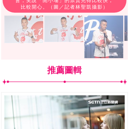
會，笑說「開小場」的票賣完得比較快，
比較開心。（圖／記者林聖凱攝影）
推薦圖輯