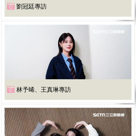
劉冠廷專訪
林予晞、王真琳專訪