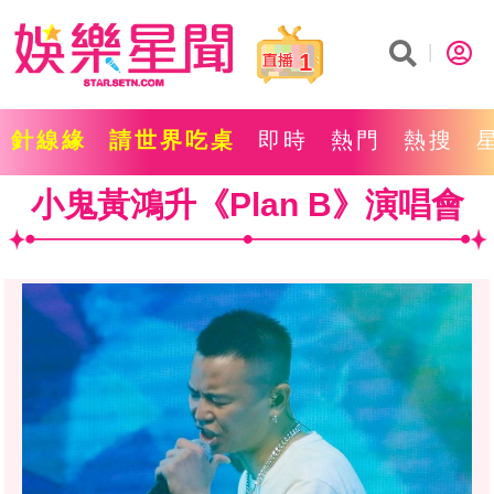
1
針線緣
請世界吃桌
即時
熱門
熱搜
小鬼黃鴻升《Plan B》演唱會