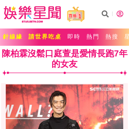
1
針線緣
請世界吃桌
即時
熱門
熱搜
陳柏霖沒鬆口庭萱是愛情長跑7年
的女友