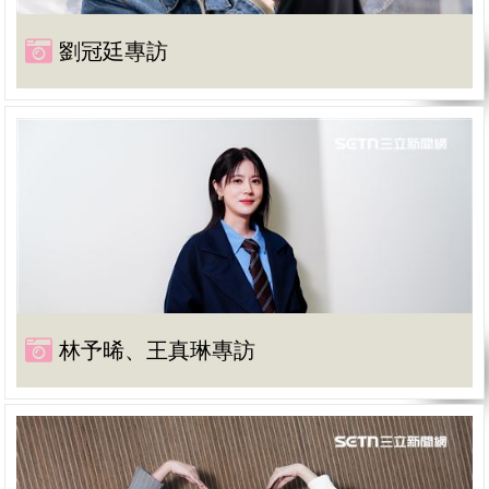
劉冠廷專訪
林予晞、王真琳專訪