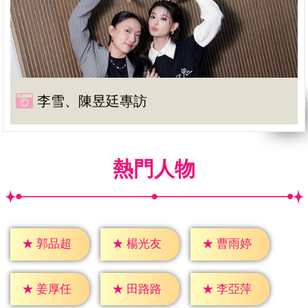
李雪、陳昱廷專訪
熱門人物
★
郭品超
★
楊光友
★
曹雨婷
★
姜厚任
★
田路路
★
李亞萍