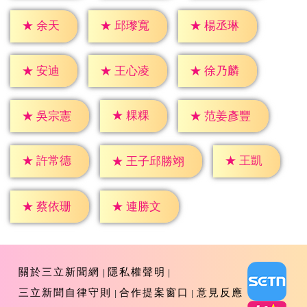
★
余天
★
邱瓈寬
★
楊丞琳
★
安迪
★
王心凌
★
徐乃麟
★
粿粿
★
吳宗憲
★
范姜彥豐
★
王凱
★
許常德
★
王子邱勝翊
★
蔡依珊
★
連勝文
關於三立新聞網
隱私權聲明
三立新聞自律守則
合作提案窗口
意見反應