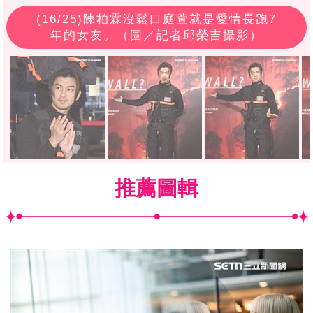
(
16
/25)陳柏霖沒鬆口庭萱就是愛情長跑7
年的女友。（圖／記者邱榮吉攝影）
推薦圖輯