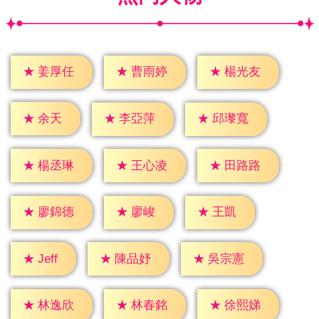
★
姜厚任
★
曹雨婷
★
楊光友
★
余天
★
李亞萍
★
邱瓈寬
★
楊丞琳
★
王心凌
★
田路路
★
廖峻
★
王凱
★
廖錦德
★
Jeff
★
陳品妤
★
吳宗憲
★
林逸欣
★
林春銘
★
徐熙娣