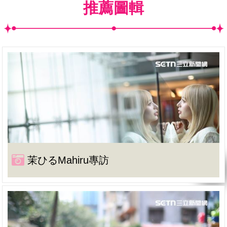
推薦圖輯
茉ひるMahiru專訪