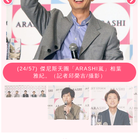
(
24
/57) 傑尼斯天團「ARASHI嵐」相葉
雅紀。（記者邱榮吉/攝影）