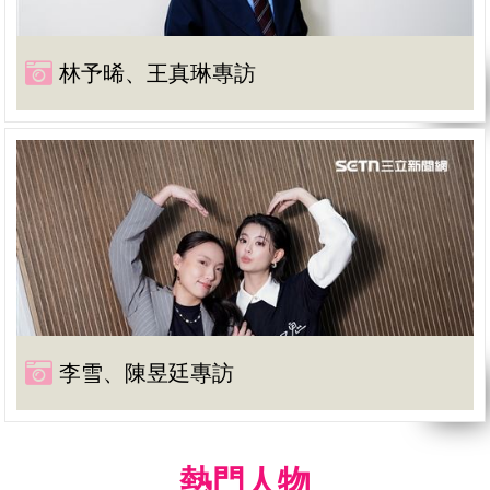
林予晞、王真琳專訪
李雪、陳昱廷專訪
熱門人物