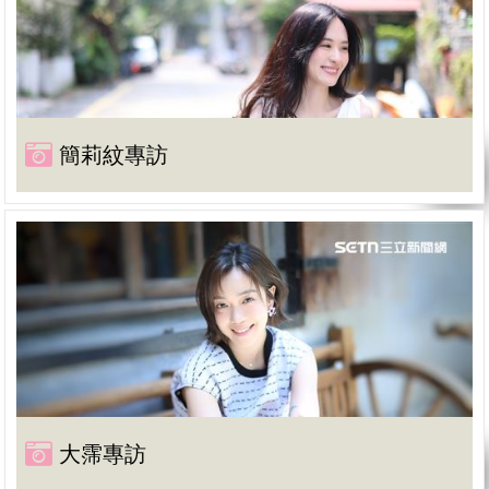
簡莉紋專訪
大霈專訪