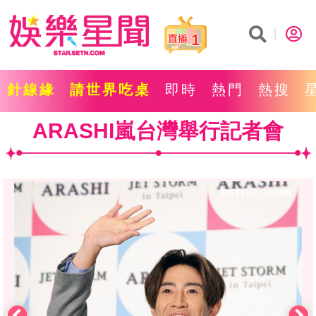
1
針線緣
請世界吃桌
即時
熱門
熱搜
ARASHI嵐台灣舉行記者會