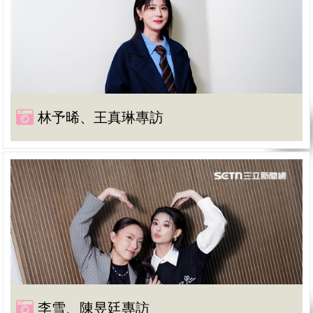
林予晞、王真琳專訪
李雪、陳昱廷專訪