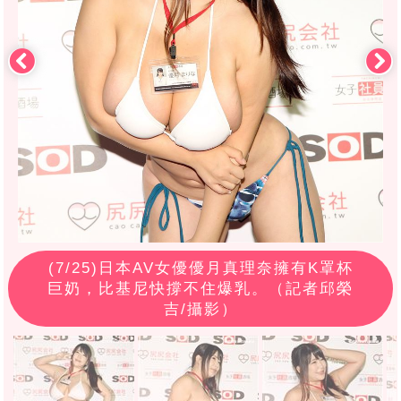
(
7
/25)日本AV女優優月真理奈擁有K罩杯
巨奶，比基尼快撐不住爆乳。（記者邱榮
吉/攝影）