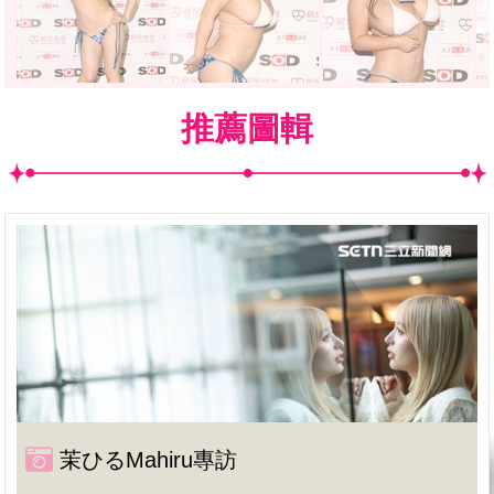
推薦圖輯
茉ひるMahiru專訪