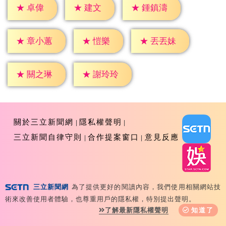
★
卓偉
★
建文
★
鍾鎮濤
★
愷樂
★
章小蕙
★
丟丟妹
★
關之琳
★
謝玲玲
關於三立新聞網
隱私權聲明
三立新聞自律守則
合作提案窗口
意見反應
三立新聞網
為了提供更好的閱讀內容，我們使用相關網站技
Copyright ©2026 Sanlih E-Television All Rights
術來改善使用者體驗，也尊重用戶的隱私權，特別提出聲明。
Reserved 版權所有 盜用必究 台北市內湖區舊宗路一段159
了解最新隱私權聲明
知道了
號 02-8792-8888