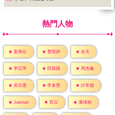
熱門人物
★
余天
★
姜厚任
★
曹雨婷
★
李亞萍
★
田路路
★
周杰倫
★
吳宗憲
★
李多慧
★
許常德
★
宣云
★
潘瑋柏
★
Joeman