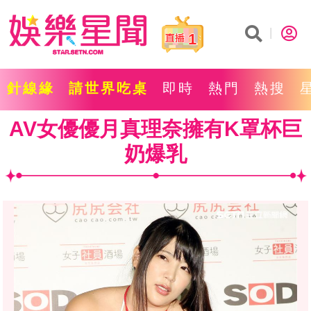
1
針線緣
請世界吃桌
即時
熱門
熱搜
AV女優優月真理奈擁有K罩杯巨
奶爆乳