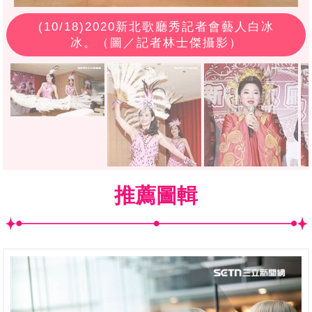
(
10
/18)2020新北歌廳秀記者會藝人白冰
冰。（圖／記者林士傑攝影）
推薦圖輯