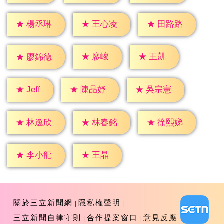
★
楊丞琳
★
王心凌
★
田路路
★
廖峻
★
王凱
★
廖錦德
★
Jeff
★
陳品妤
★
吳宗憲
★
林逸欣
★
林春銘
★
徐熙娣
★
王晶
★
李小龍
關於三立新聞網
隱私權聲明
三立新聞自律守則
合作提案窗口
意見反應