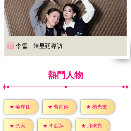
李雪、陳昱廷專訪
熱門人物
★
姜厚任
★
曹雨婷
★
楊光友
★
余天
★
李亞萍
★
邱瓈寬