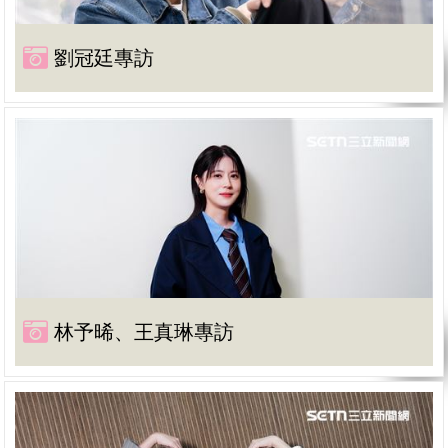
劉冠廷專訪
林予晞、王真琳專訪