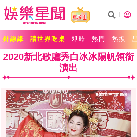
1
針線緣
請世界吃桌
即時
熱門
熱搜
2020新北歌廳秀白冰冰陽帆領銜
演出