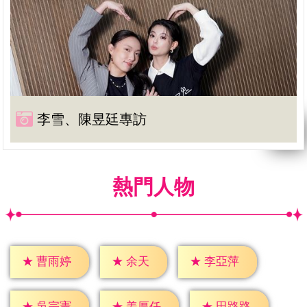
李雪、陳昱廷專訪
熱門人物
★
余天
★
曹雨婷
★
李亞萍
★
吳宗憲
★
姜厚任
★
田路路