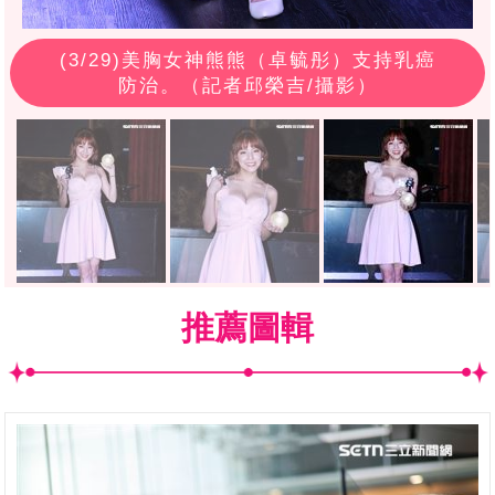
(
3
/29)美胸女神熊熊（卓毓彤）支持乳癌
防治。（記者邱榮吉/攝影）
推薦圖輯