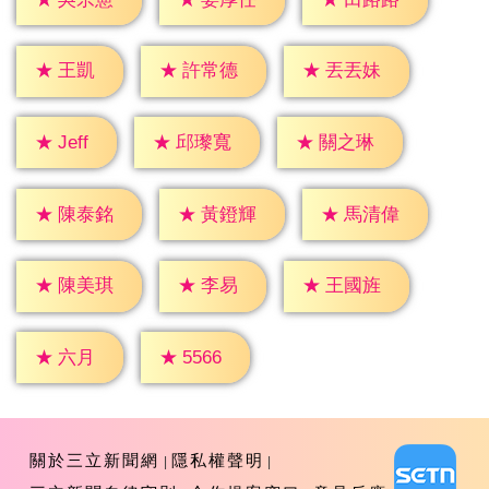
★
王凱
★
許常德
★
丟丟妹
★
Jeff
★
邱瓈寬
★
關之琳
★
陳泰銘
★
黃鐙輝
★
馬清偉
★
李易
★
陳美琪
★
王國旌
★
六月
★
5566
關於三立新聞網
隱私權聲明