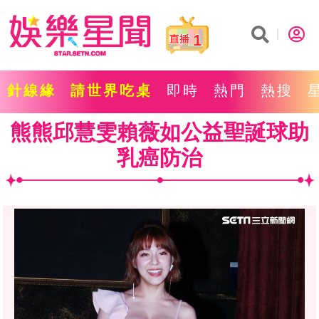
1
針線緣
請世界吃桌
即時
熱門
熱搜
熊熊邱慧雯賴薇如公益聖誕球助
乳癌防治