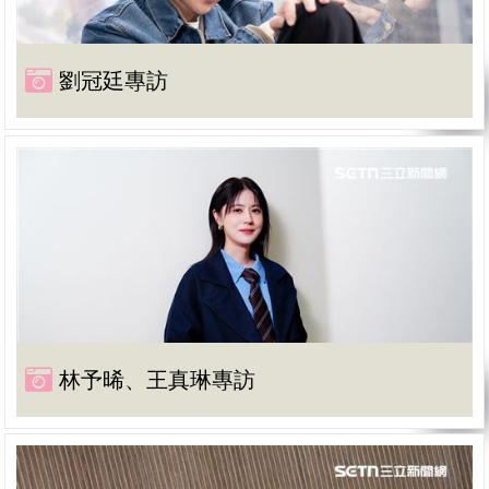
劉冠廷專訪
林予晞、王真琳專訪