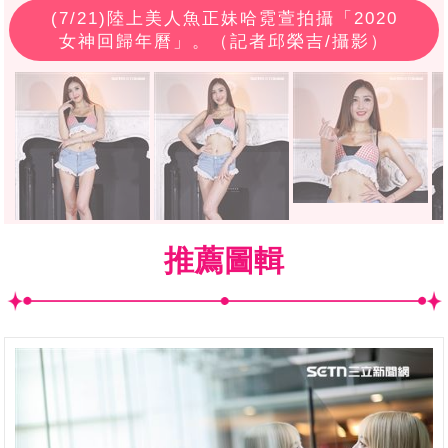
(
7
/21)陸上美人魚正妹哈霓萱拍攝「2020
女神回歸年曆」。（記者邱榮吉/攝影）
推薦圖輯