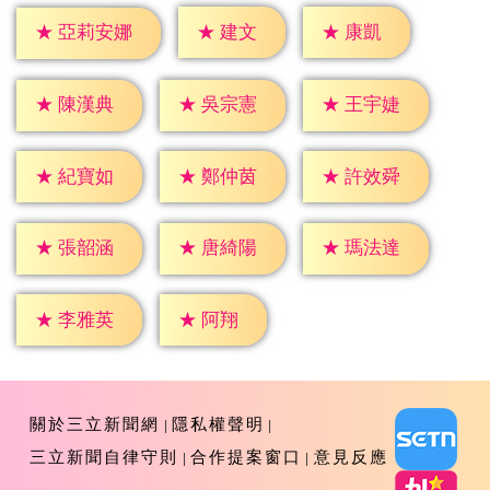
★
建文
★
康凱
★
亞莉安娜
★
陳漢典
★
吳宗憲
★
王宇婕
★
紀寶如
★
鄭仲茵
★
許效舜
★
張韶涵
★
唐綺陽
★
瑪法達
★
阿翔
★
李雅英
關於三立新聞網
隱私權聲明
三立新聞自律守則
合作提案窗口
意見反應