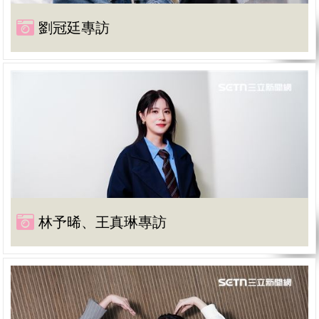
劉冠廷專訪
林予晞、王真琳專訪