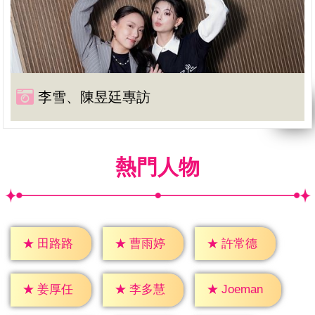
李雪、陳昱廷專訪
熱門人物
★
田路路
★
曹雨婷
★
許常德
★
姜厚任
★
李多慧
★
Joeman