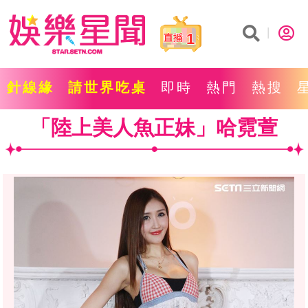
1
針線緣
請世界吃桌
即時
熱門
熱搜
「陸上美人魚正妹」哈霓萱