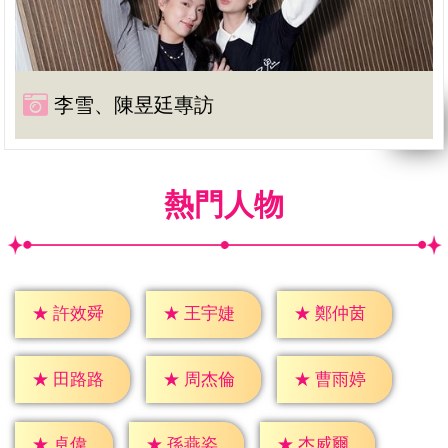
李雪、陳昱廷專訪
熱門人物
★
許效舜
★
王宇婕
★
鄭仲茵
★
田路路
★
周杰倫
★
曹雨婷
★
卓偉
★
孫燕姿
★
杰威爾