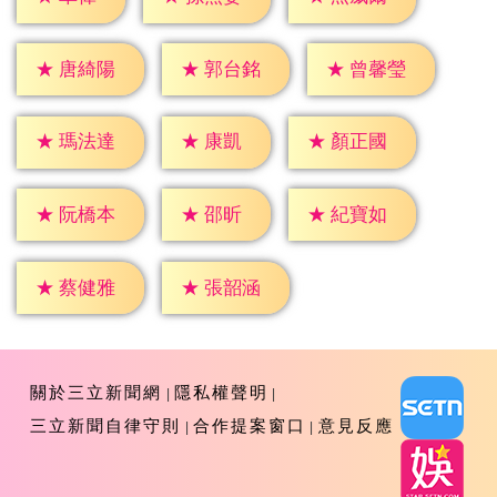
★
唐綺陽
★
郭台銘
★
曾馨瑩
★
康凱
★
瑪法達
★
顏正國
★
邵昕
★
阮橋本
★
紀寶如
★
蔡健雅
★
張韶涵
關於三立新聞網
隱私權聲明
三立新聞自律守則
合作提案窗口
意見反應