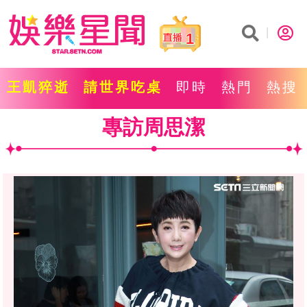
1
王凱猝逝
請世界吃桌
即時
熱門
熱搜
專訪周思潔