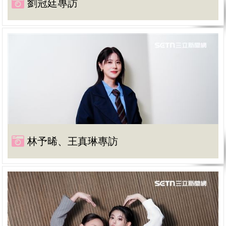
劉冠廷專訪
林予晞、王真琳專訪