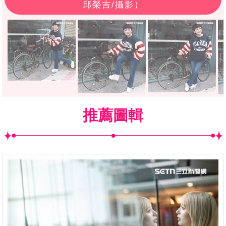
邱榮吉/攝影）
推薦圖輯