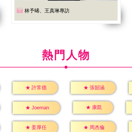
林予晞、王真琳專訪
熱門人物
★
許常德
★
張韶涵
★
康凱
★
Joeman
★
姜厚任
★
周杰倫