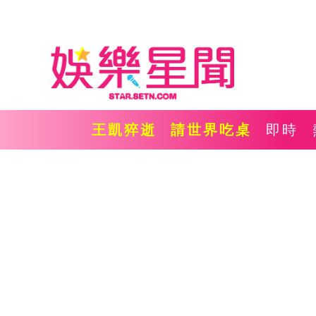
王凱猝逝
請世界吃桌
即時