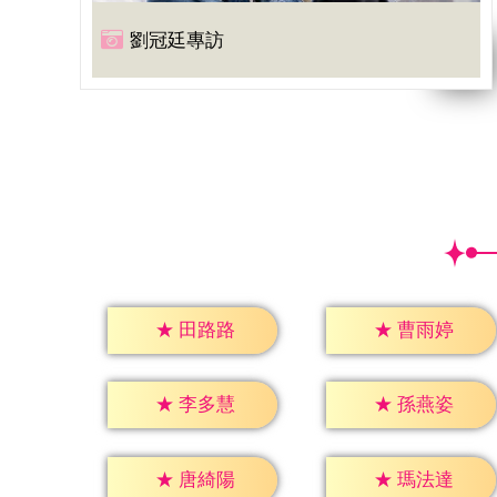
劉冠廷專訪
★
田路路
★
曹雨婷
★
李多慧
★
孫燕姿
★
唐綺陽
★
瑪法達