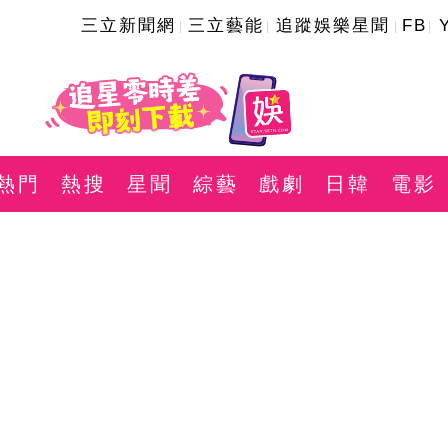
三立新聞網
三立藝能
追蹤娛樂星聞
FB
熱門
熱搜
星聞
綜藝
戲劇
日韓
電影