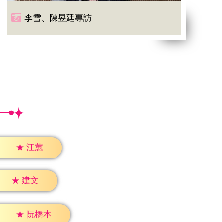
李雪、陳昱廷專訪
★
江蕙
★
建文
★
阮橋本