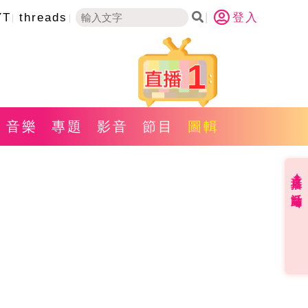
YT
threads
登入
1
音樂
專題
影音
節目
圖輯
直播✦活動