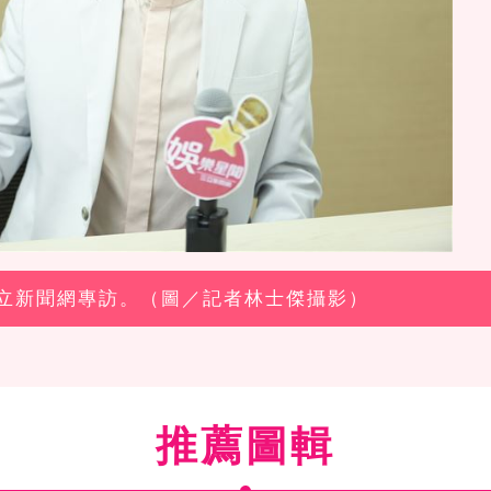
受三立新聞網專訪。（圖／記者林士傑攝影）
推薦圖輯