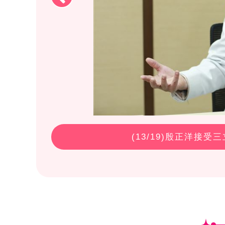
(
13
/19)殷正洋接