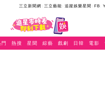
三立新聞網
三立藝能
追蹤娛樂星聞
FB
熱門
熱搜
星聞
綜藝
戲劇
日韓
電影