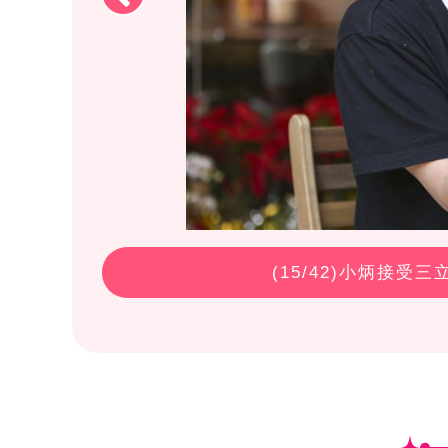
(
15
/42)小炳接受