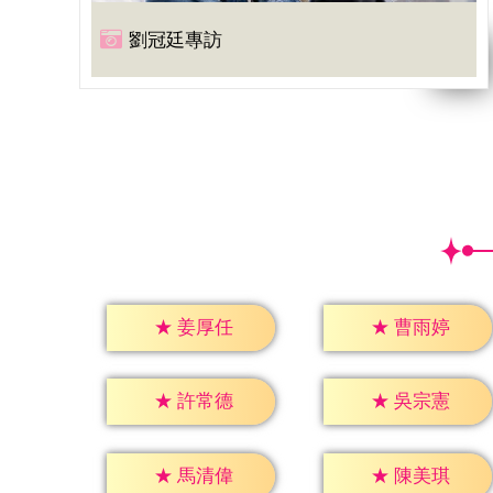
劉冠廷專訪
★
姜厚任
★
曹雨婷
★
許常德
★
吳宗憲
★
馬清偉
★
陳美琪