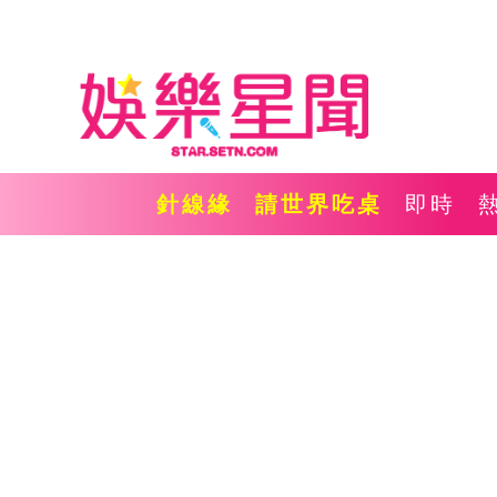
針線緣
請世界吃桌
即時