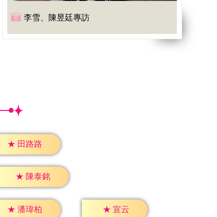
李雪、陳昱廷專訪
★
田路路
★
陳泰銘
★
宣云
★
潘瑋柏