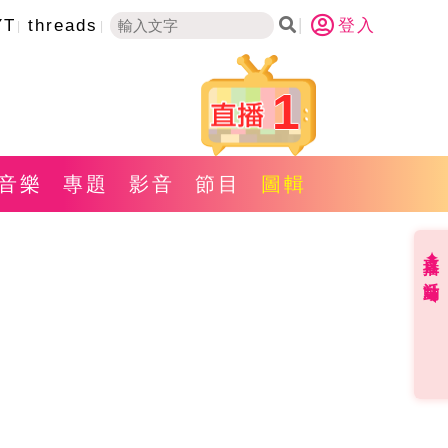
YT
threads
登入
1
音樂
專題
影音
節目
圖輯
直播✦活動