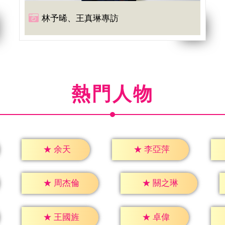
林予晞、王真琳專訪
熱門人物
★
余天
★
李亞萍
★
周杰倫
★
關之琳
★
卓偉
★
王國旌