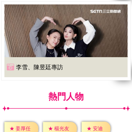
李雪、陳昱廷專訪
熱門人物
★
安迪
★
姜厚任
★
楊光友