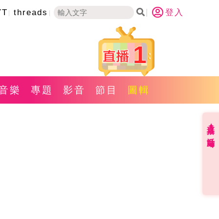
YT
threads
登入
1
音樂
專題
影音
節目
圖輯
直播✦活動