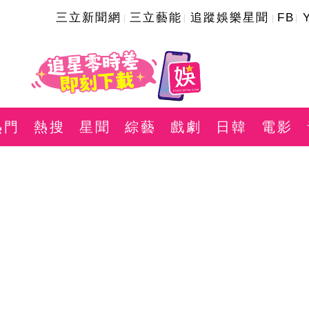
三立新聞網
三立藝能
追蹤娛樂星聞
FB
熱門
熱搜
星聞
綜藝
戲劇
日韓
電影