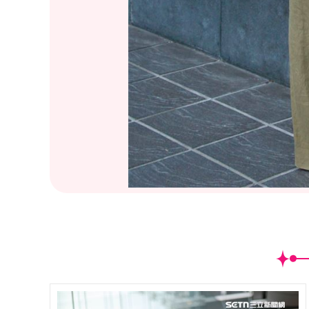
(
31
/31)鍾瑶接