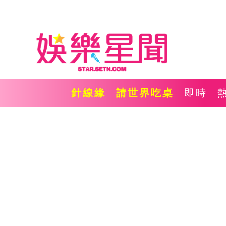
針線緣
請世界吃桌
即時