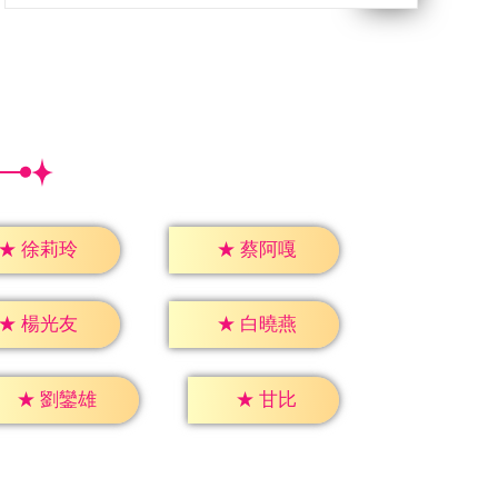
★
徐莉玲
★
蔡阿嘎
★
楊光友
★
白曉燕
★
甘比
★
劉鑾雄