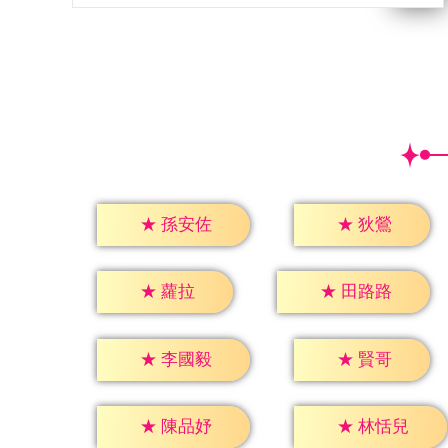
★
狄鶯
★
孫安佐
★
蘿拉
★
田路路
★
賢哥
★
李國毅
★
陳品妤
★
林恬兒