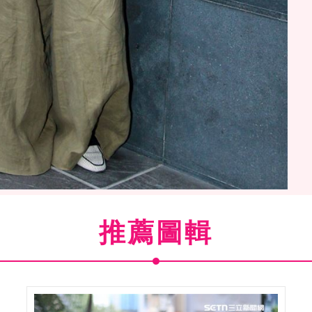
受三立新聞網專訪。（記者邱榮吉/攝影）
推薦圖輯