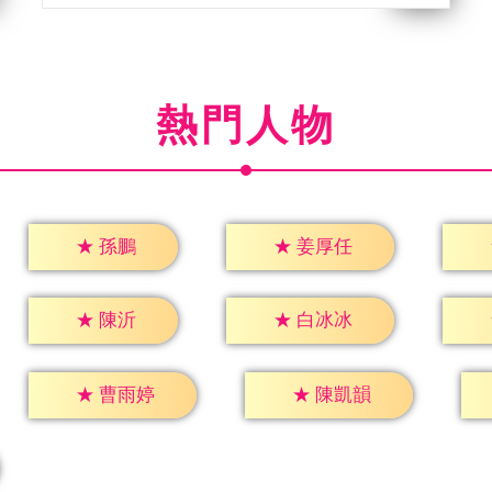
熱門人物
★
孫鵬
★
姜厚任
★
陳沂
★
白冰冰
★
曹雨婷
★
陳凱韻