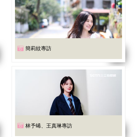
簡莉紋專訪
林予晞、王真琳專訪