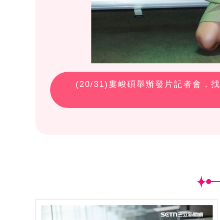
(
20
/31)婁峻碩舉辦發片記者會