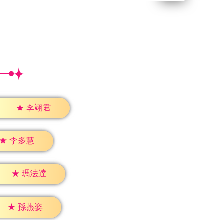
★
李翊君
★
李多慧
★
瑪法達
★
孫燕姿