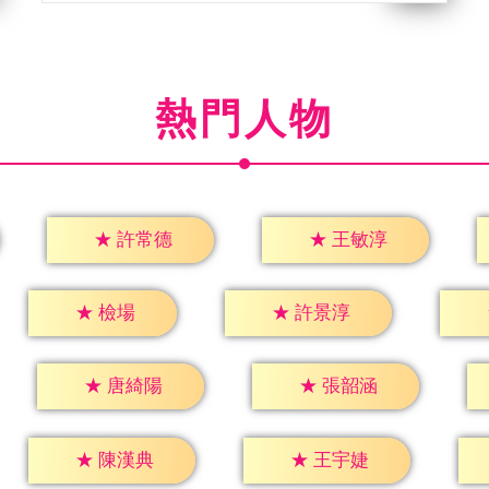
熱門人物
★
許常德
★
王敏淳
★
檢場
★
許景淳
★
唐綺陽
★
張韶涵
★
陳漢典
★
王宇婕