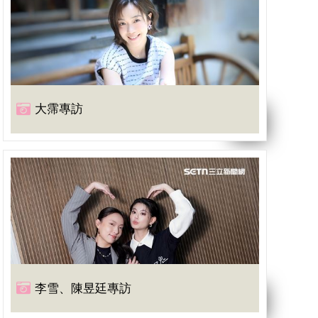
大霈專訪
李雪、陳昱廷專訪