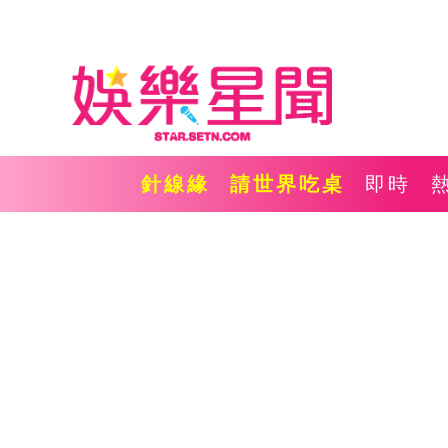
針線緣
請世界吃桌
即時