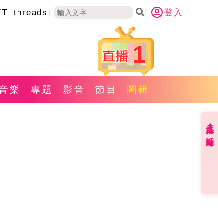
YT
threads
登入
1
音樂
專題
影音
節目
圖輯
直播✦活動