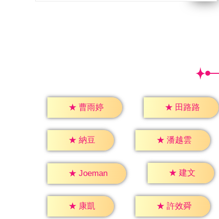
★
曹雨婷
★
田路路
★
納豆
★
潘越雲
★
建文
★
Joeman
★
康凱
★
許效舜