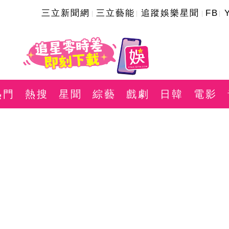
三立新聞網
三立藝能
追蹤娛樂星聞
FB
熱門
熱搜
星聞
綜藝
戲劇
日韓
電影