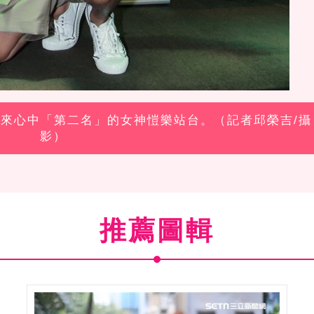
，找來心中「第二名」的女神愷樂站台。（記者邱榮吉/攝
影）
推薦圖輯