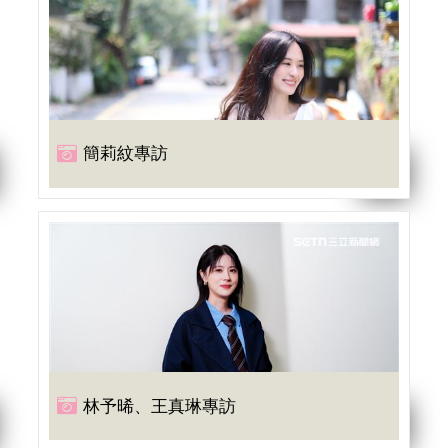
簡莉紋專訪
林予晞、王真琳專訪