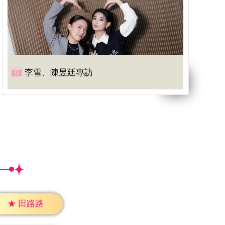
李雪、陳昱廷專訪
★
田路路