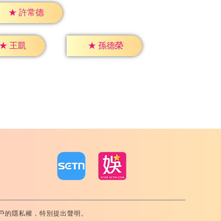
★
許常德
★
王凱
★
孫德榮
戶的隱私權，特別提出聲明。
內湖區舊宗路一段159號 02-8792-8888