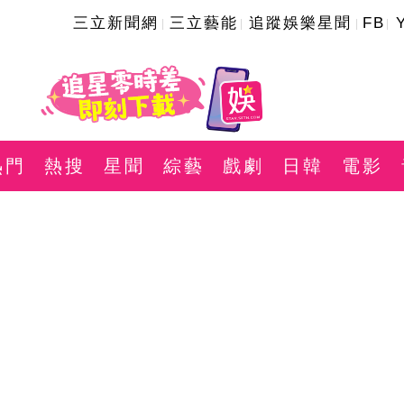
三立新聞網
三立藝能
追蹤娛樂星聞
FB
熱門
熱搜
星聞
綜藝
戲劇
日韓
電影