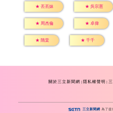
★
丟丟妹
★
吳宗憲
★
卓偉
★
周杰倫
★
隋棠
★
千千
關於三立新聞網
隱私權聲明
三
三立新聞網
為了提
Copyright ©2026 Sanlih E