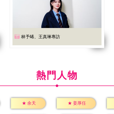
林予晞、王真琳專訪
熱門人物
★
余天
★
姜厚任