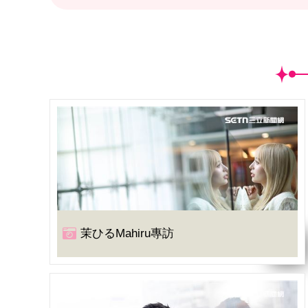
茉ひるMahiru專訪