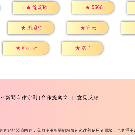
★
5566
★
徐莉玲
★
宣云
★
潘瑋柏
★
浩子
★
藍正龍
立新聞自律守則
合作提案窗口
意見反應
供更好的閱讀內容，我們使用相關網站技術來改善使用者體驗，也尊重用
-Television All Rights Reserved 版權所有 盜用必究 台北市