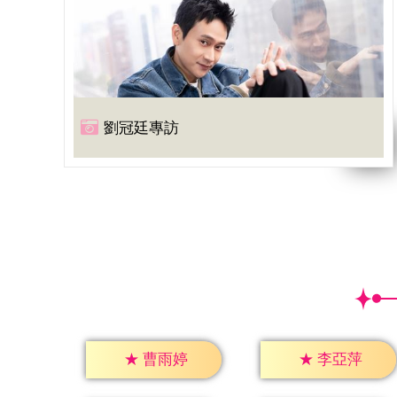
劉冠廷專訪
★
曹雨婷
★
李亞萍