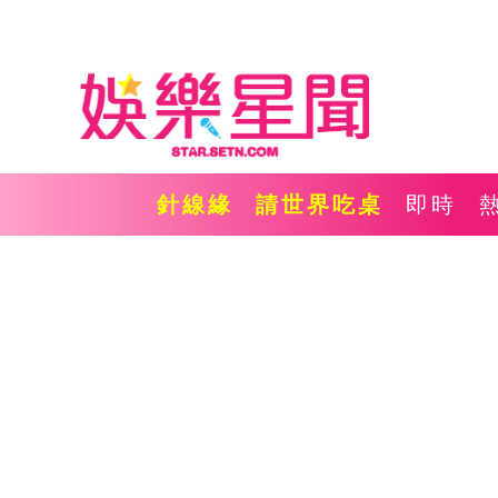
針線緣
請世界吃桌
即時