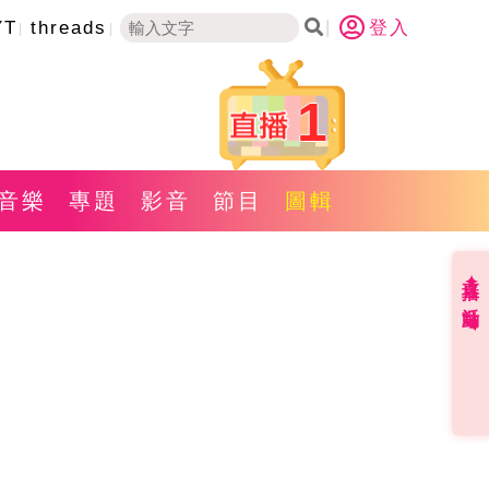
YT
threads
登入
1
音樂
專題
影音
節目
圖輯
直播✦活動