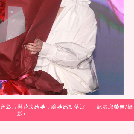
跨海送影片與花束給她，讓她感動落淚。（記者邱榮吉/攝
影）