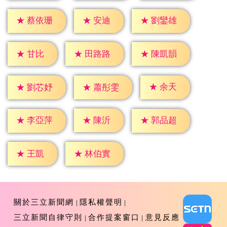
★
安迪
★
蔡依珊
★
劉鑾雄
★
甘比
★
田路路
★
陳凱韻
★
余天
★
劉芯妤
★
蕭彤雯
★
陳沂
★
李亞萍
★
郭品超
★
王凱
★
林伯實
關於三立新聞網
隱私權聲明
三立新聞自律守則
合作提案窗口
意見反應