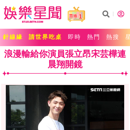
1
針線緣
請世界吃桌
即時
熱門
熱搜
浪漫輸給你演員張立昂宋芸樺連
晨翔開鏡