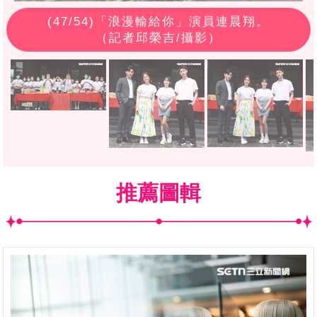
(
47
/54)「浪漫輸給你」演員連晨翔。
（記者邱榮吉/攝影）
推薦圖輯