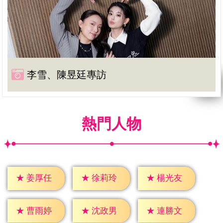
李雪、陳昱廷專訪
熱門人物
★
姜厚任
★
徐莉玲
★
楊光友
★
曹雨婷
★
沈政男
★
連勝文