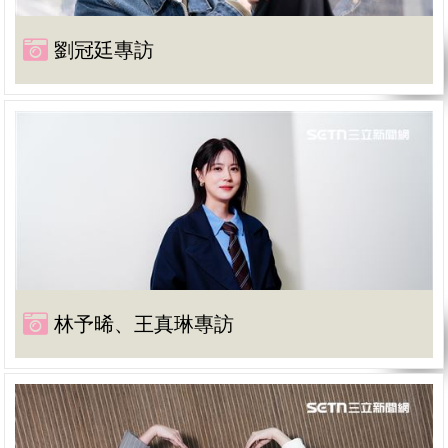
劉冠廷專訪
林予晞、王真琳專訪