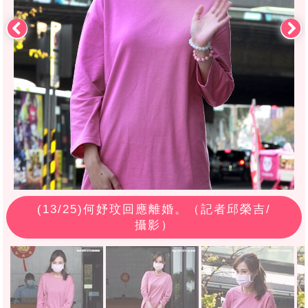
(
13
/25)何妤玟回應離婚。（記者邱榮吉/
攝影）