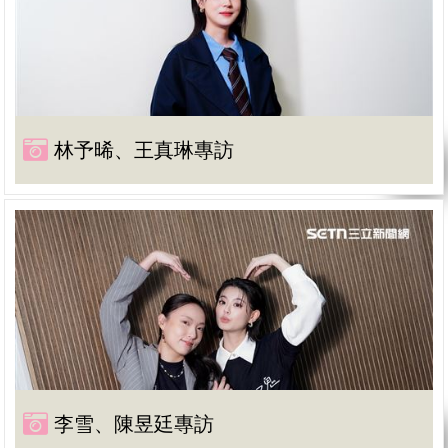
林予晞、王真琳專訪
李雪、陳昱廷專訪