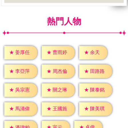
熱門人物
★
余天
★
姜厚任
★
曹雨婷
★
李亞萍
★
周杰倫
★
田路路
★
吳宗憲
★
關之琳
★
陳泰銘
★
馬清偉
★
王國旌
★
陳美琪
★
宣云
★
卓偉
★
潘瑋柏