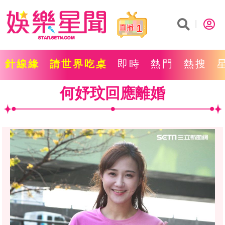
1
針線緣
請世界吃桌
即時
熱門
熱搜
何妤玟回應離婚