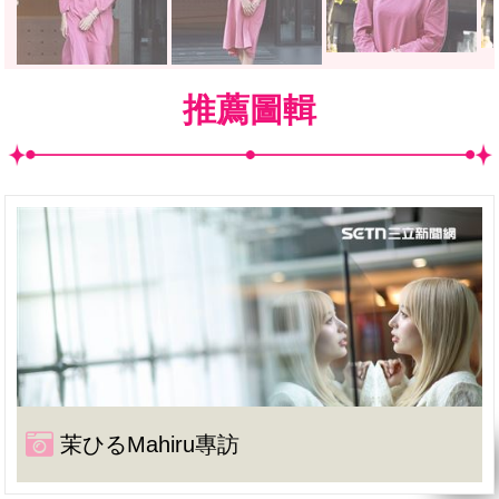
推薦圖輯
茉ひるMahiru專訪