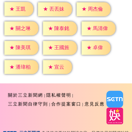
★
王凱
★
丟丟妹
★
周杰倫
★
關之琳
★
陳泰銘
★
馬清偉
★
卓偉
★
陳美琪
★
王國旌
★
宣云
★
潘瑋柏
關於三立新聞網
隱私權聲明
三立新聞自律守則
合作提案窗口
意見反應