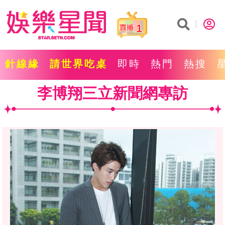
1
針線緣
請世界吃桌
即時
熱門
熱搜
李博翔三立新聞網專訪