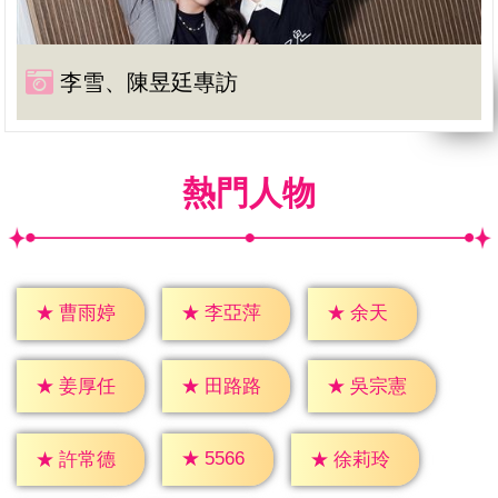
李雪、陳昱廷專訪
熱門人物
★
余天
★
曹雨婷
★
李亞萍
★
姜厚任
★
田路路
★
吳宗憲
★
5566
★
許常德
★
徐莉玲